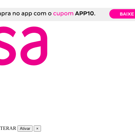
LTERAR
Ativar
×