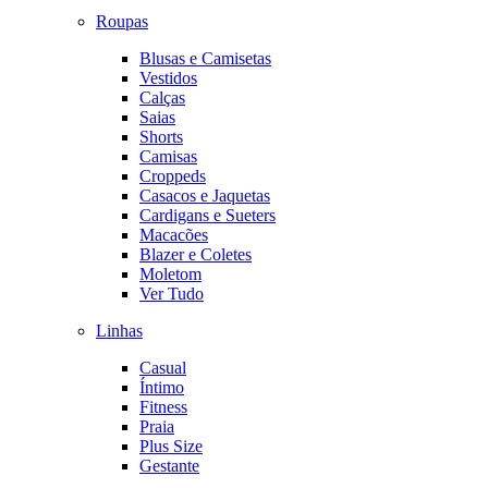
Roupas
Blusas e Camisetas
Vestidos
Calças
Saias
Shorts
Camisas
Croppeds
Casacos e Jaquetas
Cardigans e Sueters
Macacões
Blazer e Coletes
Moletom
Ver Tudo
Linhas
Casual
Íntimo
Fitness
Praia
Plus Size
Gestante