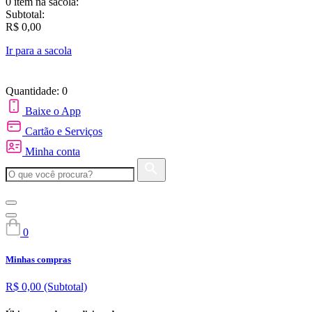
0 item
na sacola:
Subtotal:
R$ 0,00
Ir para a sacola
Quantidade: 0
Baixe o App
Cartão e Serviços
Minha conta
0
Minhas compras
R$ 0,00
(Subtotal)