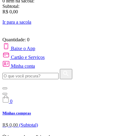
0 item
na sacola:
Subtotal:
R$ 0,00
Ir para a sacola
Quantidade: 0
Baixe o App
Cartão e Serviços
Minha conta
0
Minhas compras
R$ 0,00
(Subtotal)