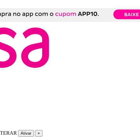
LTERAR
Ativar
×