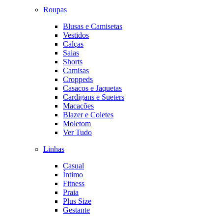
Roupas
Blusas e Camisetas
Vestidos
Calças
Saias
Shorts
Camisas
Croppeds
Casacos e Jaquetas
Cardigans e Sueters
Macacões
Blazer e Coletes
Moletom
Ver Tudo
Linhas
Casual
Íntimo
Fitness
Praia
Plus Size
Gestante