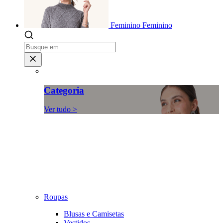
Feminino
Feminino
Categoria
Ver tudo >
Roupas
Blusas e Camisetas
Vestidos