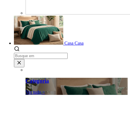
Casa
Casa
Categoria
Ver tudo >