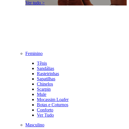
Ver tudo >
Feminino
Tênis
Sandálias
Rasteirinhas
Sapatilhas
Chinelos
Scarpin
Mule
Mocassim Loafer
Botas e Coturnos
Conforto
Ver Tudo
Masculino