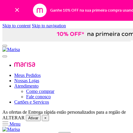
Ganhe 10% OFF na sua primeira compra usan
Skip to content
Skip to navigation
Meus Pedidos
Nossas Lojas
Atendimento
Como comprar
Fale conosco
Cartões e Serviços
As ofertas de
Entrega rápida
estão personalizados para a região de
ALTERAR
Ativar
×
Menu