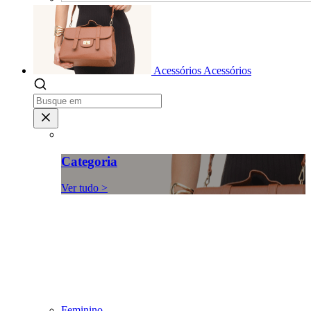
Acessórios
Acessórios
Categoria
Ver tudo >
Feminino