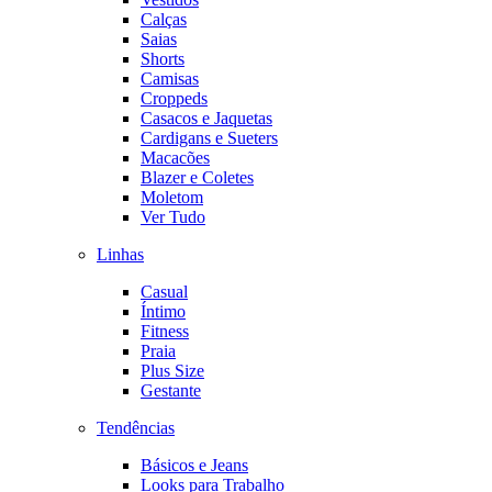
Calças
Saias
Shorts
Camisas
Croppeds
Casacos e Jaquetas
Cardigans e Sueters
Macacões
Blazer e Coletes
Moletom
Ver Tudo
Linhas
Casual
Íntimo
Fitness
Praia
Plus Size
Gestante
Tendências
Básicos e Jeans
Looks para Trabalho