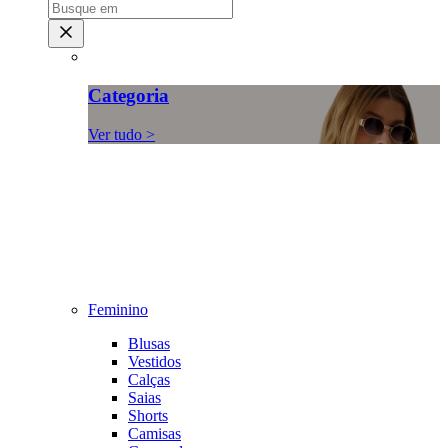
Categoria
Ver tudo >
Feminino
Blusas
Vestidos
Calças
Saias
Shorts
Camisas