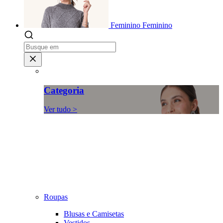
Feminino
Feminino
Categoria
Ver tudo >
Roupas
Blusas e Camisetas
Vestidos