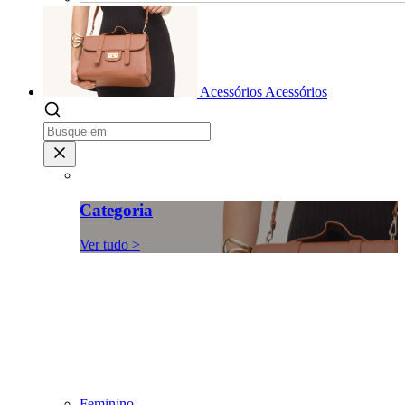
Acessórios
Acessórios
Categoria
Ver tudo >
Feminino