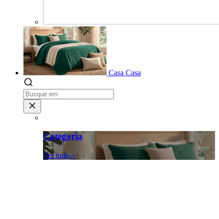
Casa
Casa
Categoria
Ver tudo >