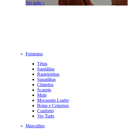
Ver tudo >
Feminino
Tênis
Sandálias
Rasteirinhas
Sapatilhas
Chinelos
Scarpin
Mule
Mocassim Loafer
Botas e Coturnos
Conforto
Ver Tudo
Masculino