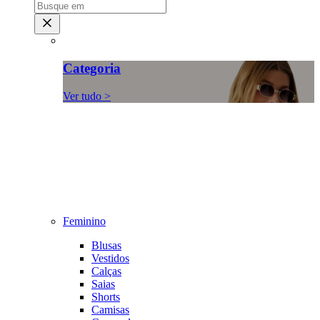
Categoria
Ver tudo >
Feminino
Blusas
Vestidos
Calças
Saias
Shorts
Camisas