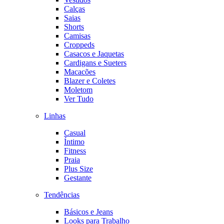
Calças
Saias
Shorts
Camisas
Croppeds
Casacos e Jaquetas
Cardigans e Sueters
Macacões
Blazer e Coletes
Moletom
Ver Tudo
Linhas
Casual
Íntimo
Fitness
Praia
Plus Size
Gestante
Tendências
Básicos e Jeans
Looks para Trabalho