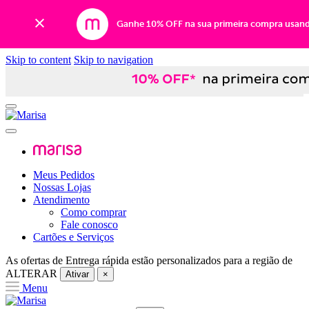
Ganhe 10% OFF na sua primeira compra usan
Skip to content
Skip to navigation
Meus Pedidos
Nossas Lojas
Atendimento
Como comprar
Fale conosco
Cartões e Serviços
As ofertas de
Entrega rápida
estão personalizados para a região de
ALTERAR
Ativar
×
Menu