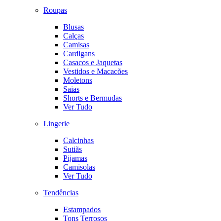
Roupas
Blusas
Calças
Camisas
Cardigans
Casacos e Jaquetas
Vestidos e Macacões
Moletons
Saias
Shorts e Bermudas
Ver Tudo
Lingerie
Calcinhas
Sutiãs
Pijamas
Camisolas
Ver Tudo
Tendências
Estampados
Tons Terrosos