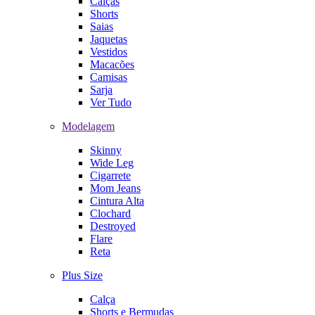
Calças
Shorts
Saias
Jaquetas
Vestidos
Macacões
Camisas
Sarja
Ver Tudo
Modelagem
Skinny
Wide Leg
Cigarrete
Mom Jeans
Cintura Alta
Clochard
Destroyed
Flare
Reta
Plus Size
Calça
Shorts e Bermudas