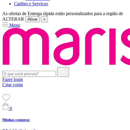
Cartões e Serviços
As ofertas de
Entrega rápida
estão personalizados para a região de
ALTERAR
Ativar
×
Menu
Fazer login
Criar conta
0
Minhas compras