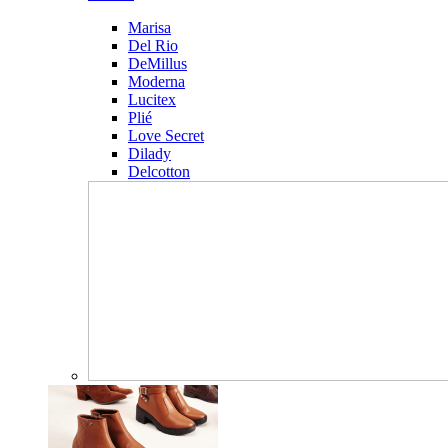
Marisa
Del Rio
DeMillus
Moderna
Lucitex
Plié
Love Secret
Dilady
Delcotton