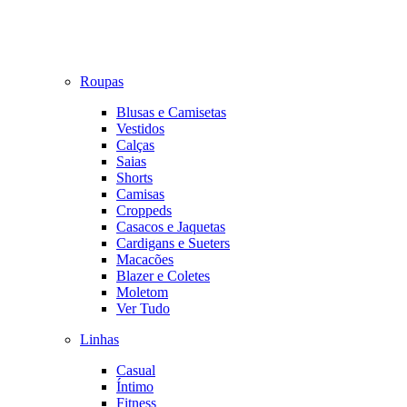
Roupas
Blusas e Camisetas
Vestidos
Calças
Saias
Shorts
Camisas
Croppeds
Casacos e Jaquetas
Cardigans e Sueters
Macacões
Blazer e Coletes
Moletom
Ver Tudo
Linhas
Casual
Íntimo
Fitness