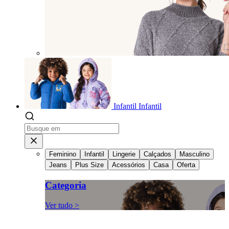
Infantil
Infantil
Feminino
Infantil
Lingerie
Calçados
Masculino
Jeans
Plus Size
Acessórios
Casa
Oferta
Categoria
Ver tudo >