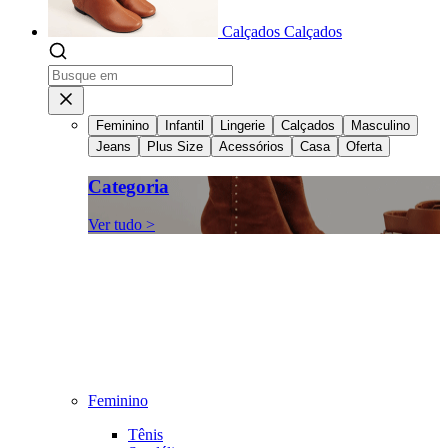
Calçados
Calçados
Feminino
Infantil
Lingerie
Calçados
Masculino
Jeans
Plus Size
Acessórios
Casa
Oferta
Categoria
Ver tudo >
Feminino
Tênis