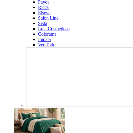
Payot
Ricca
Elseve
Salon Line
Seda
Lola Cosméticos
Colorama
Impala
Ver Tudo