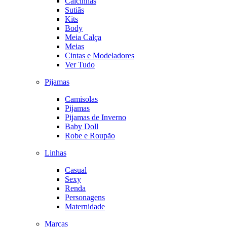
Calcinhas
Sutiãs
Kits
Body
Meia Calça
Meias
Cintas e Modeladores
Ver Tudo
Pijamas
Camisolas
Pijamas
Pijamas de Inverno
Baby Doll
Robe e Roupão
Linhas
Casual
Sexy
Renda
Personagens
Maternidade
Marcas