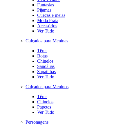
Fantasias
Pijamas
Cuecas e meias
Moda Praia
Acessórios
Ver Tudo
Calçados para Meninas
Tênis
Botas
Chinelos
Sandálias
Sapatilhas
Ver Tudo
Calçados para Meninos
Tênis
Chinelos
Papetes
Ver Tudo
Personagens