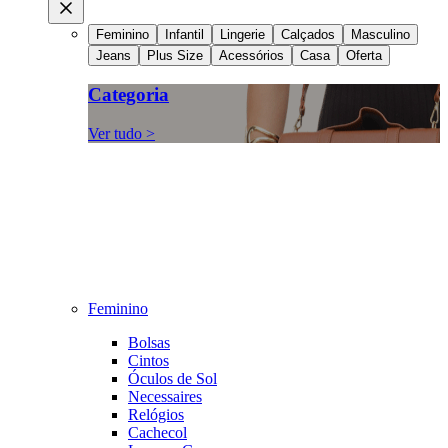
Feminino
Infantil
Lingerie
Calçados
Masculino
Jeans
Plus Size
Acessórios
Casa
Oferta
Categoria
Ver tudo >
Feminino
Bolsas
Cintos
Óculos de Sol
Necessaires
Relógios
Cachecol