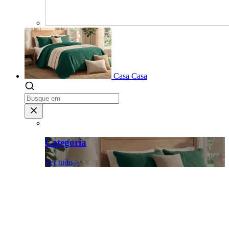
Casa
Casa
Categoria
Ver tudo >