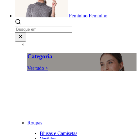
Feminino
Feminino
Categoria
Ver tudo >
Roupas
Blusas e Camisetas
Vestidos