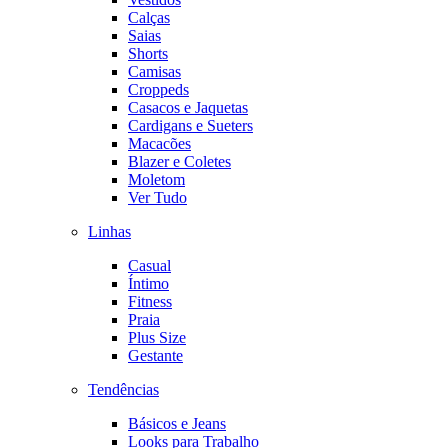
Calças
Saias
Shorts
Camisas
Croppeds
Casacos e Jaquetas
Cardigans e Sueters
Macacões
Blazer e Coletes
Moletom
Ver Tudo
Linhas
Casual
Íntimo
Fitness
Praia
Plus Size
Gestante
Tendências
Básicos e Jeans
Looks para Trabalho