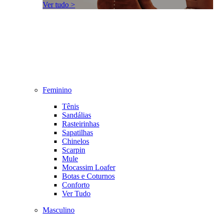
Ver tudo >
Feminino
Tênis
Sandálias
Rasteirinhas
Sapatilhas
Chinelos
Scarpin
Mule
Mocassim Loafer
Botas e Coturnos
Conforto
Ver Tudo
Masculino