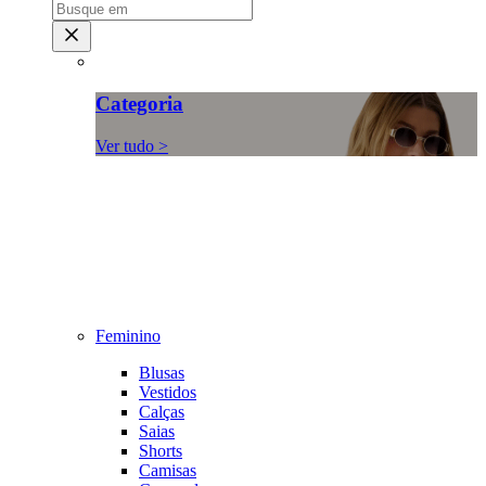
Categoria
Ver tudo >
Feminino
Blusas
Vestidos
Calças
Saias
Shorts
Camisas