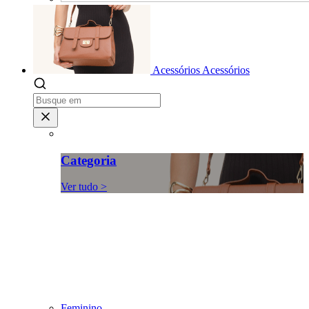
Acessórios
Acessórios
Categoria
Ver tudo >
Feminino