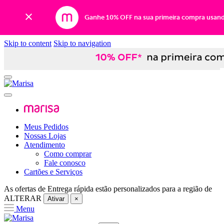
Ganhe 10% OFF na sua primeira compra usan
Skip to content
Skip to navigation
Meus Pedidos
Nossas Lojas
Atendimento
Como comprar
Fale conosco
Cartões e Serviços
As ofertas de
Entrega rápida
estão personalizados para a região de
ALTERAR
Ativar
×
Menu