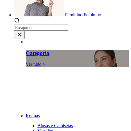
Feminino
Feminino
Categoria
Ver tudo >
Roupas
Blusas e Camisetas
Vestidos