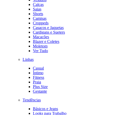
Calças
Saias
Shorts
Camisas
Croppeds
Casacos e Jaquetas
Cardigans e Sueters
Macacões
Blazer e Coletes
Moletom
Ver Tudo
Linhas
Casual
Íntimo
Fitness
Praia
Plus Size
Gestante
Tendências
Básicos e Jeans
Looks para Trabalho