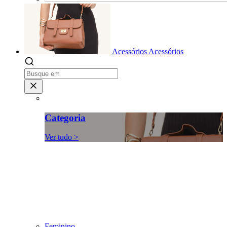
Acessórios
Acessórios
Categoria
Ver tudo >
Feminino