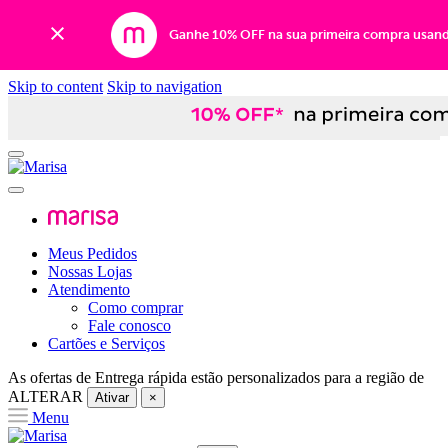
Ganhe 10% OFF na sua primeira compra usan
Skip to content
Skip to navigation
Meus Pedidos
Nossas Lojas
Atendimento
Como comprar
Fale conosco
Cartões e Serviços
As ofertas de
Entrega rápida
estão personalizados para a região de
ALTERAR
Ativar
×
Menu