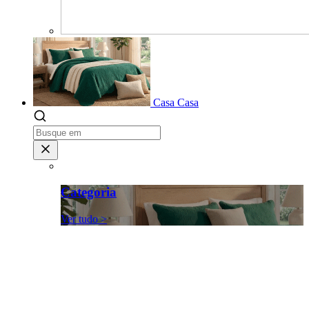
Casa
Casa
Categoria
Ver tudo >