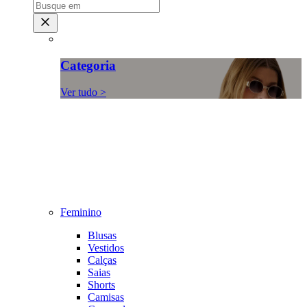
Categoria
Ver tudo >
Feminino
Blusas
Vestidos
Calças
Saias
Shorts
Camisas