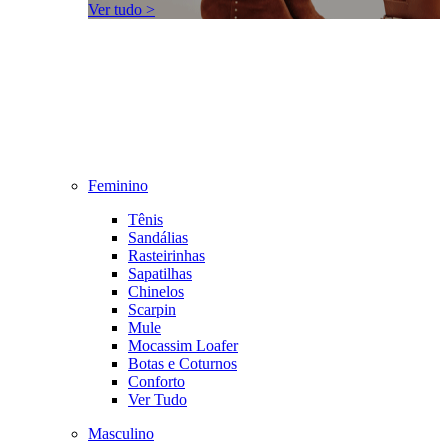
Ver tudo >
Feminino
Tênis
Sandálias
Rasteirinhas
Sapatilhas
Chinelos
Scarpin
Mule
Mocassim Loafer
Botas e Coturnos
Conforto
Ver Tudo
Masculino