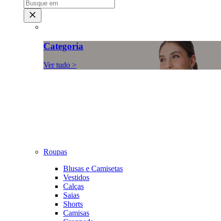
Categoria
Ver tudo >
Roupas
Blusas e Camisetas
Vestidos
Calças
Saias
Shorts
Camisas