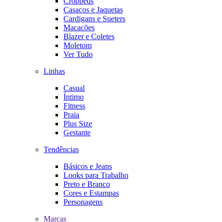
Croppeds
Casacos e Jaquetas
Cardigans e Sueters
Macacões
Blazer e Coletes
Moletom
Ver Tudo
Linhas
Casual
Íntimo
Fitness
Praia
Plus Size
Gestante
Tendências
Básicos e Jeans
Looks para Trabalho
Preto e Branco
Cores e Estampas
Personagens
Marcas