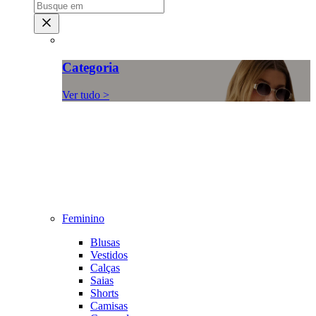
Categoria
Ver tudo >
Feminino
Blusas
Vestidos
Calças
Saias
Shorts
Camisas