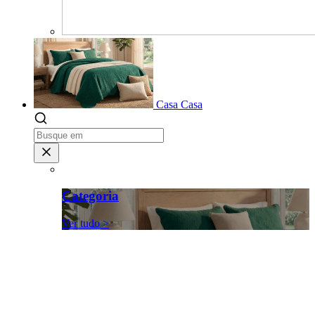
Casa
Casa
Categoria
Ver tudo >