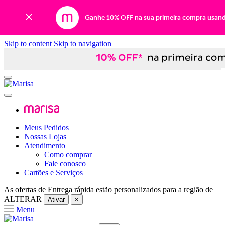
Ganhe 10% OFF na sua primeira compra usan
Skip to content
Skip to navigation
Meus Pedidos
Nossas Lojas
Atendimento
Como comprar
Fale conosco
Cartões e Serviços
As ofertas de
Entrega rápida
estão personalizados para a região de
ALTERAR
Ativar
×
Menu