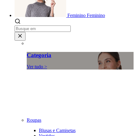
Feminino
Feminino
Categoria
Ver tudo >
Roupas
Blusas e Camisetas
Vestidos