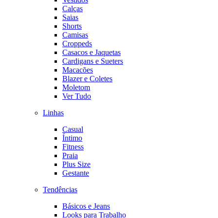
Calças
Saias
Shorts
Camisas
Croppeds
Casacos e Jaquetas
Cardigans e Sueters
Macacões
Blazer e Coletes
Moletom
Ver Tudo
Linhas
Casual
Íntimo
Fitness
Praia
Plus Size
Gestante
Tendências
Básicos e Jeans
Looks para Trabalho