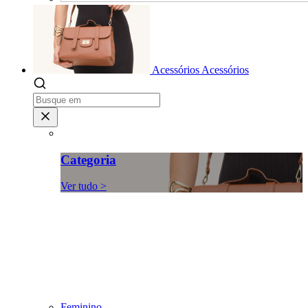
Acessórios
Acessórios
Categoria
Ver tudo >
Feminino