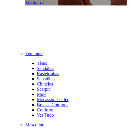
Ver tudo >
Feminino
Tênis
Sandálias
Rasteirinhas
Sapatilhas
Chinelos
Scarpin
Mule
Mocassim Loafer
Botas e Coturnos
Conforto
Ver Tudo
Masculino