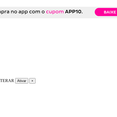
LTERAR
Ativar
×