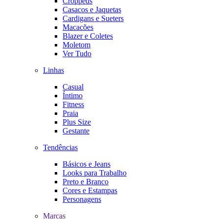
Croppeds
Casacos e Jaquetas
Cardigans e Sueters
Macacões
Blazer e Coletes
Moletom
Ver Tudo
Linhas
Casual
Íntimo
Fitness
Praia
Plus Size
Gestante
Tendências
Básicos e Jeans
Looks para Trabalho
Preto e Branco
Cores e Estampas
Personagens
Marcas