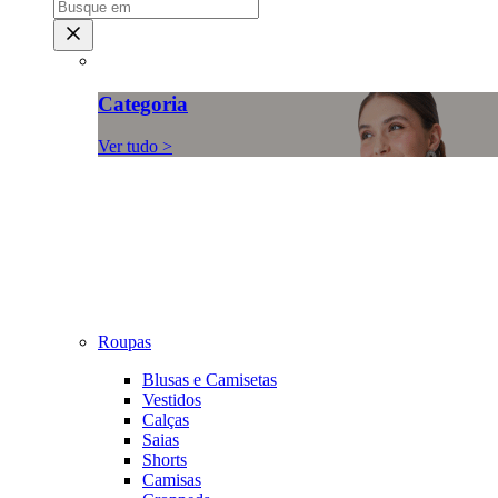
Categoria
Ver tudo >
Roupas
Blusas e Camisetas
Vestidos
Calças
Saias
Shorts
Camisas