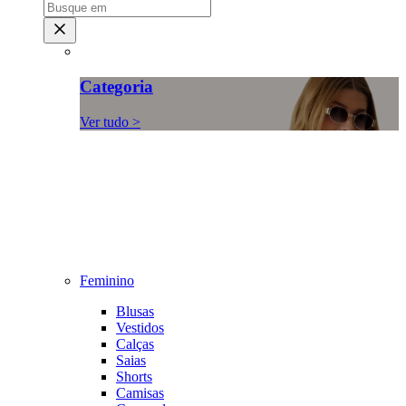
Categoria
Ver tudo >
Feminino
Blusas
Vestidos
Calças
Saias
Shorts
Camisas