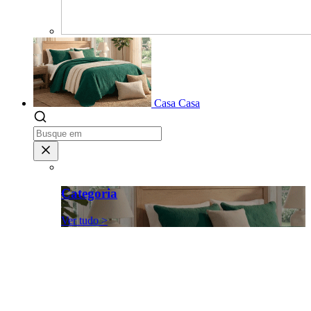
Casa
Casa
Categoria
Ver tudo >