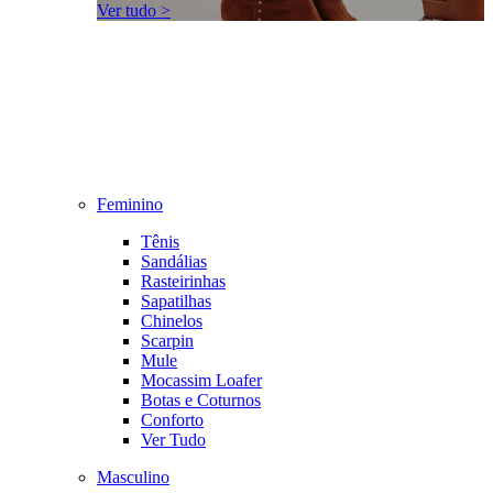
Ver tudo >
Feminino
Tênis
Sandálias
Rasteirinhas
Sapatilhas
Chinelos
Scarpin
Mule
Mocassim Loafer
Botas e Coturnos
Conforto
Ver Tudo
Masculino