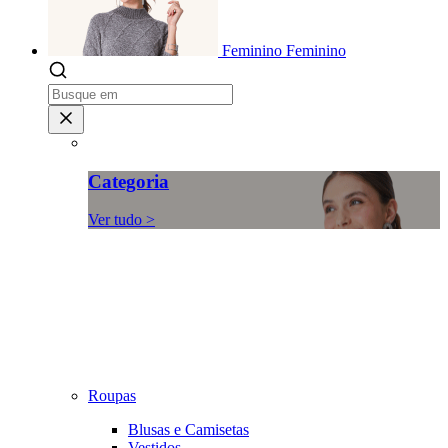
Feminino
Feminino
Categoria
Ver tudo >
Roupas
Blusas e Camisetas
Vestidos