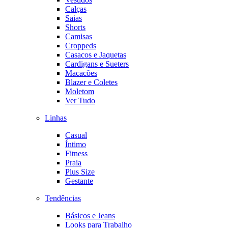
Calças
Saias
Shorts
Camisas
Croppeds
Casacos e Jaquetas
Cardigans e Sueters
Macacões
Blazer e Coletes
Moletom
Ver Tudo
Linhas
Casual
Íntimo
Fitness
Praia
Plus Size
Gestante
Tendências
Básicos e Jeans
Looks para Trabalho