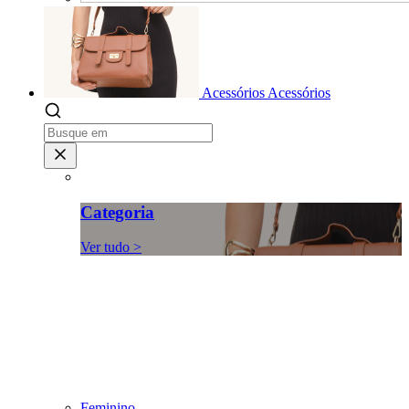
Acessórios
Acessórios
Categoria
Ver tudo >
Feminino