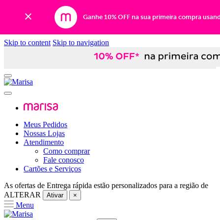
Ganhe 10% OFF na sua primeira compra usan
Skip to content
Skip to navigation
Meus Pedidos
Nossas Lojas
Atendimento
Como comprar
Fale conosco
Cartões e Serviços
As ofertas de
Entrega rápida
estão personalizados para a região de
ALTERAR
Ativar
×
Menu