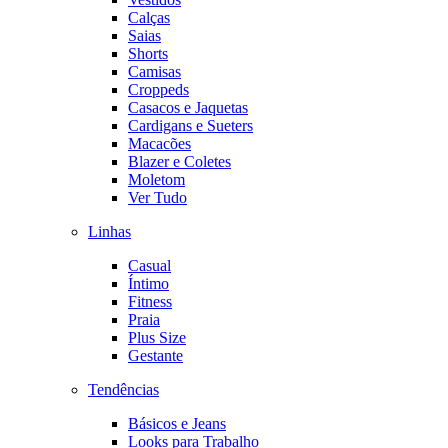
Calças
Saias
Shorts
Camisas
Croppeds
Casacos e Jaquetas
Cardigans e Sueters
Macacões
Blazer e Coletes
Moletom
Ver Tudo
Linhas
Casual
Íntimo
Fitness
Praia
Plus Size
Gestante
Tendências
Básicos e Jeans
Looks para Trabalho