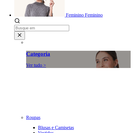
Feminino
Feminino
Categoria
Ver tudo >
Roupas
Blusas e Camisetas
Vestidos