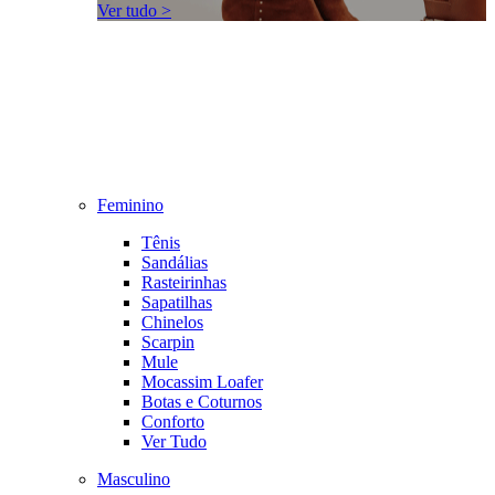
Ver tudo >
Feminino
Tênis
Sandálias
Rasteirinhas
Sapatilhas
Chinelos
Scarpin
Mule
Mocassim Loafer
Botas e Coturnos
Conforto
Ver Tudo
Masculino