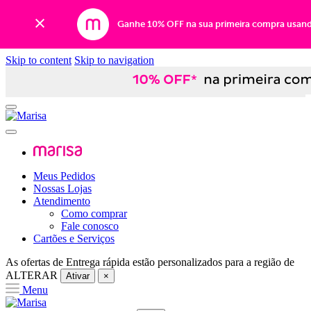
Ganhe 10% OFF na sua primeira compra usan
Skip to content
Skip to navigation
Meus Pedidos
Nossas Lojas
Atendimento
Como comprar
Fale conosco
Cartões e Serviços
As ofertas de
Entrega rápida
estão personalizados para a região de
ALTERAR
Ativar
×
Menu