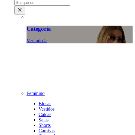
Categoria
Ver tudo >
Feminino
Blusas
Vestidos
Calças
Saias
Shorts
Camisas