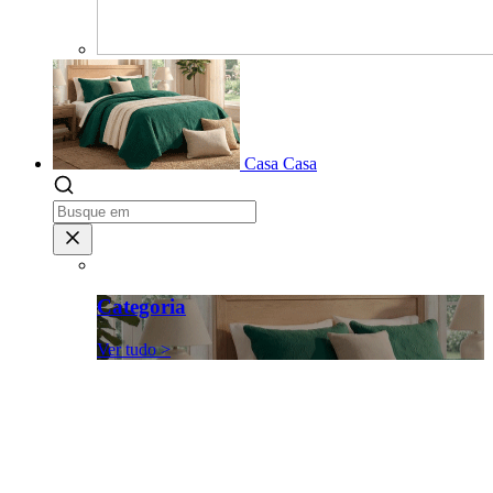
Casa
Casa
Categoria
Ver tudo >