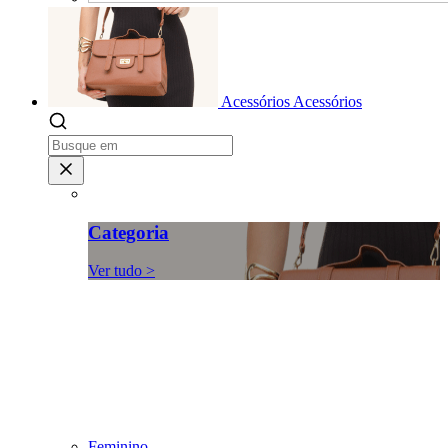
Acessórios
Acessórios
Categoria
Ver tudo >
Feminino