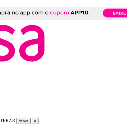
LTERAR
Ativar
×