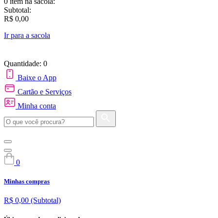
0 item
na sacola:
Subtotal:
R$ 0,00
Ir para a sacola
Quantidade: 0
Baixe o App
Cartão e Serviços
Minha conta
0
Minhas compras
R$ 0,00
(Subtotal)