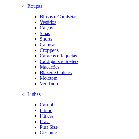
Roupas
Blusas e Camisetas
Vestidos
Calças
Saias
Shorts
Camisas
Croppeds
Casacos e Jaquetas
Cardigans e Sueters
Macacões
Blazer e Coletes
Moletom
Ver Tudo
Linhas
Casual
Íntimo
Fitness
Praia
Plus Size
Gestante