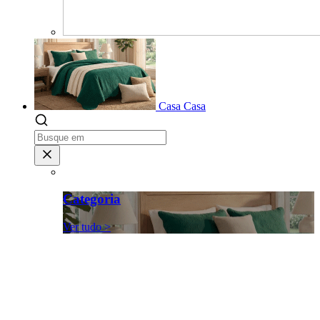
Casa
Casa
Categoria
Ver tudo >