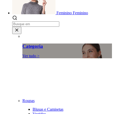
Feminino
Feminino
Categoria
Ver tudo >
Roupas
Blusas e Camisetas
Vestidos