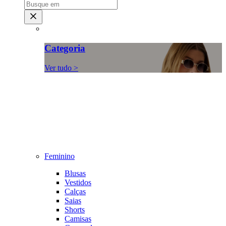
Categoria
Ver tudo >
Feminino
Blusas
Vestidos
Calças
Saias
Shorts
Camisas