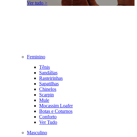
Ver tudo >
Feminino
Tênis
Sandálias
Rasteirinhas
Sapatilhas
Chinelos
Scarpin
Mule
Mocassim Loafer
Botas e Coturnos
Conforto
Ver Tudo
Masculino