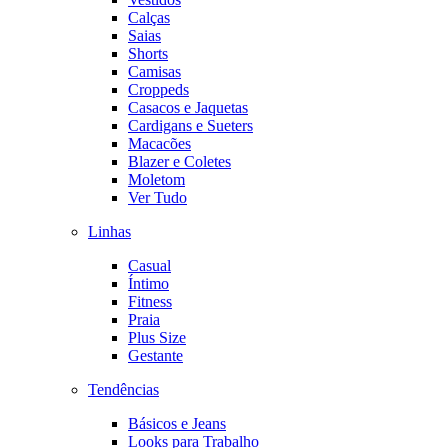
Calças
Saias
Shorts
Camisas
Croppeds
Casacos e Jaquetas
Cardigans e Sueters
Macacões
Blazer e Coletes
Moletom
Ver Tudo
Linhas
Casual
Íntimo
Fitness
Praia
Plus Size
Gestante
Tendências
Básicos e Jeans
Looks para Trabalho