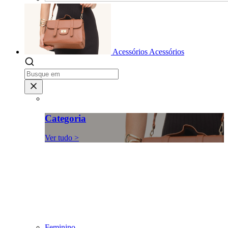
Acessórios
Acessórios
Categoria
Ver tudo >
Feminino