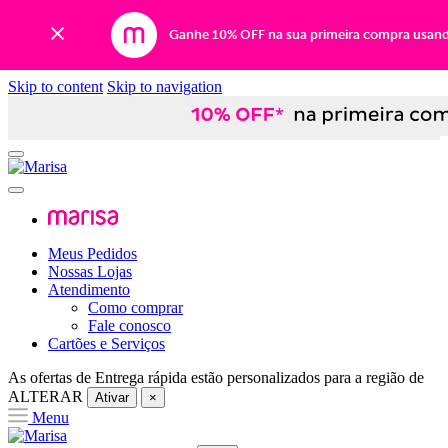
Ganhe 10% OFF na sua primeira compra usan
Skip to content
Skip to navigation
Meus Pedidos
Nossas Lojas
Atendimento
Como comprar
Fale conosco
Cartões e Serviços
As ofertas de
Entrega rápida
estão personalizados para a região de
ALTERAR
Ativar
×
Menu