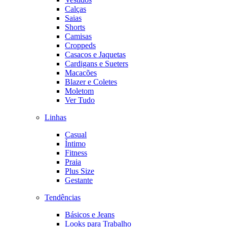
Calças
Saias
Shorts
Camisas
Croppeds
Casacos e Jaquetas
Cardigans e Sueters
Macacões
Blazer e Coletes
Moletom
Ver Tudo
Linhas
Casual
Íntimo
Fitness
Praia
Plus Size
Gestante
Tendências
Básicos e Jeans
Looks para Trabalho