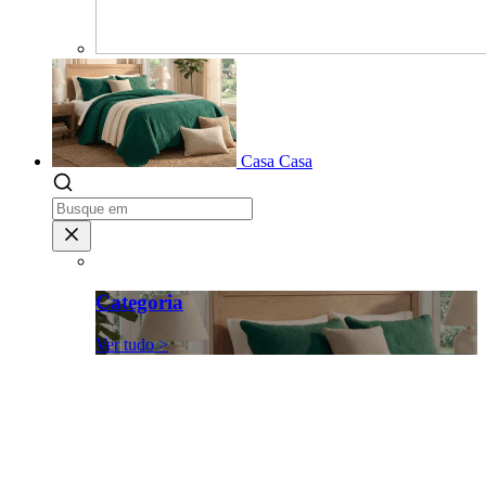
Casa
Casa
Categoria
Ver tudo >