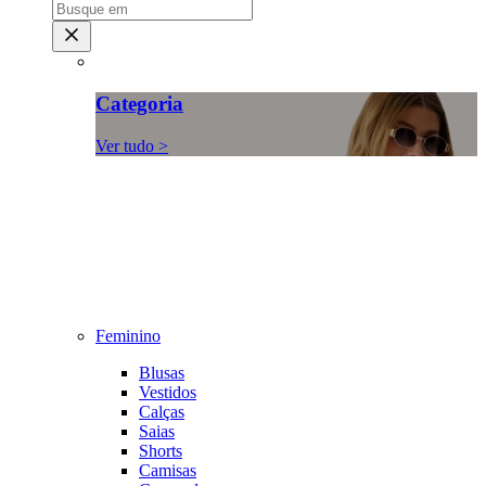
Categoria
Ver tudo >
Feminino
Blusas
Vestidos
Calças
Saias
Shorts
Camisas