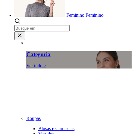
Feminino
Feminino
Categoria
Ver tudo >
Roupas
Blusas e Camisetas
Vestidos