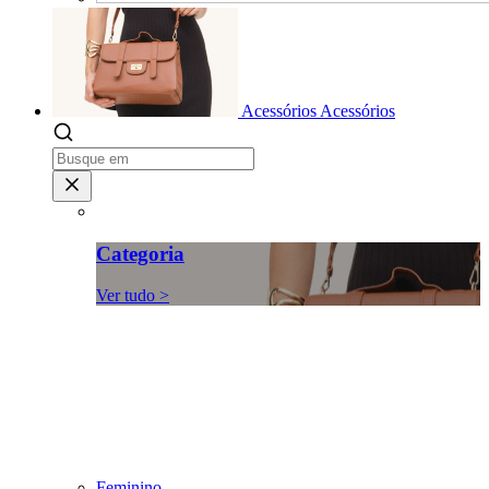
Acessórios
Acessórios
Categoria
Ver tudo >
Feminino