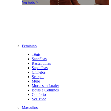
Ver tudo >
Feminino
Tênis
Sandálias
Rasteirinhas
Sapatilhas
Chinelos
Scarpin
Mule
Mocassim Loafer
Botas e Coturnos
Conforto
Ver Tudo
Masculino