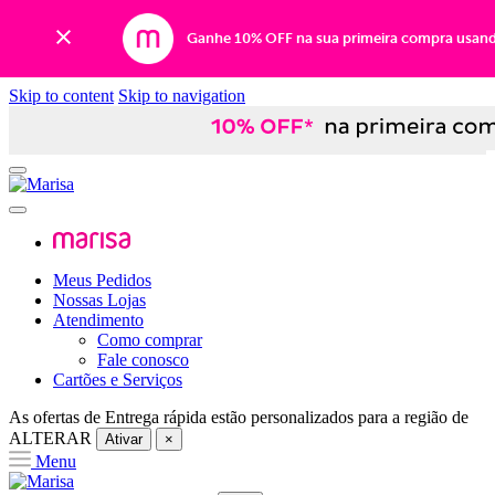
Ganhe 10% OFF na sua primeira compra usan
Skip to content
Skip to navigation
Meus Pedidos
Nossas Lojas
Atendimento
Como comprar
Fale conosco
Cartões e Serviços
As ofertas de
Entrega rápida
estão personalizados para a região de
ALTERAR
Ativar
×
Menu