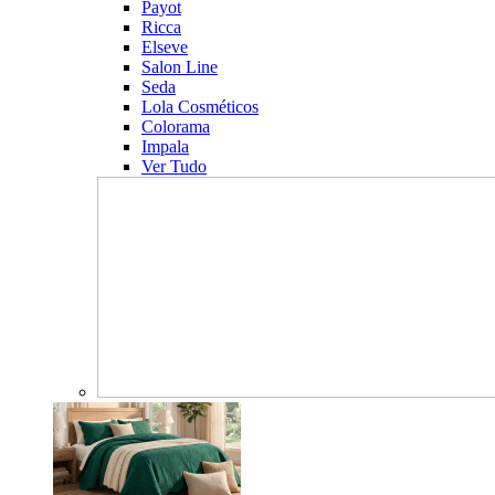
Payot
Ricca
Elseve
Salon Line
Seda
Lola Cosméticos
Colorama
Impala
Ver Tudo