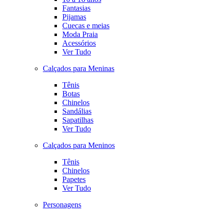
Fantasias
Pijamas
Cuecas e meias
Moda Praia
Acessórios
Ver Tudo
Calçados para Meninas
Tênis
Botas
Chinelos
Sandálias
Sapatilhas
Ver Tudo
Calçados para Meninos
Tênis
Chinelos
Papetes
Ver Tudo
Personagens