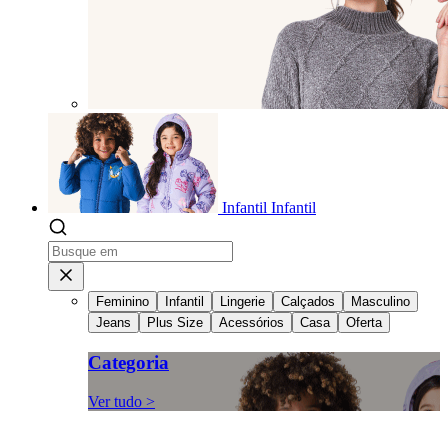
Infantil
Infantil
Feminino
Infantil
Lingerie
Calçados
Masculino
Jeans
Plus Size
Acessórios
Casa
Oferta
Categoria
Ver tudo >