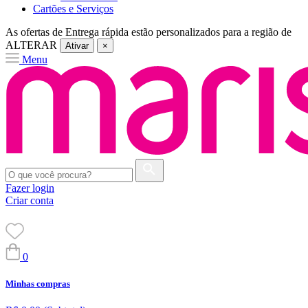
Cartões e Serviços
As ofertas de
Entrega rápida
estão personalizados para a região de
ALTERAR
Ativar
×
Menu
Fazer login
Criar conta
0
Minhas compras