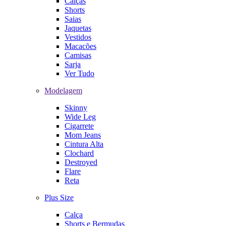
Calças
Shorts
Saias
Jaquetas
Vestidos
Macacões
Camisas
Sarja
Ver Tudo
Modelagem
Skinny
Wide Leg
Cigarrete
Mom Jeans
Cintura Alta
Clochard
Destroyed
Flare
Reta
Plus Size
Calça
Shorts e Bermudas