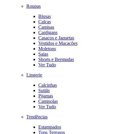
Roupas
Blusas
Calças
Camisas
Cardigans
Casacos e Jaquetas
Vestidos e Macacões
Moletons
Saias
Shorts e Bermudas
Ver Tudo
Lingerie
Calcinhas
Sutiãs
Pijamas
Camisolas
Ver Tudo
Tendências
Estampados
Tons Terrosos