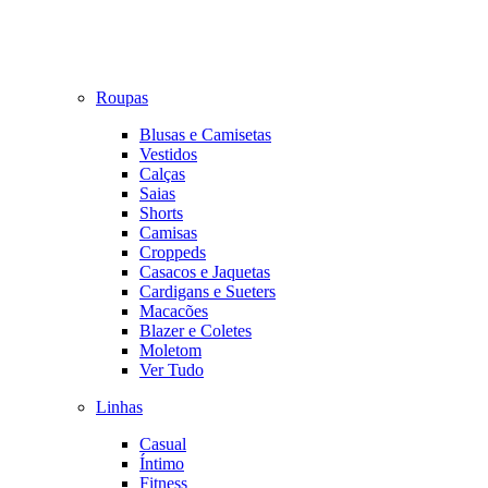
Roupas
Blusas e Camisetas
Vestidos
Calças
Saias
Shorts
Camisas
Croppeds
Casacos e Jaquetas
Cardigans e Sueters
Macacões
Blazer e Coletes
Moletom
Ver Tudo
Linhas
Casual
Íntimo
Fitness