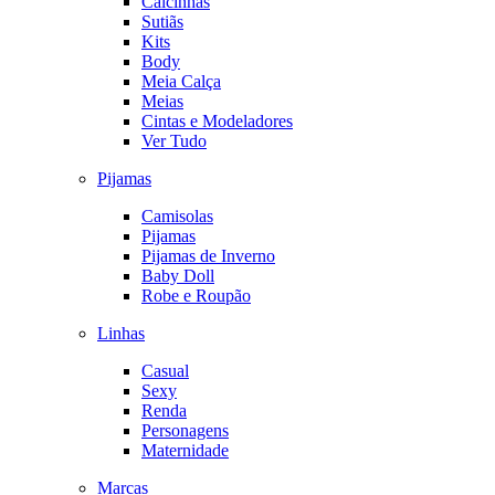
Calcinhas
Sutiãs
Kits
Body
Meia Calça
Meias
Cintas e Modeladores
Ver Tudo
Pijamas
Camisolas
Pijamas
Pijamas de Inverno
Baby Doll
Robe e Roupão
Linhas
Casual
Sexy
Renda
Personagens
Maternidade
Marcas