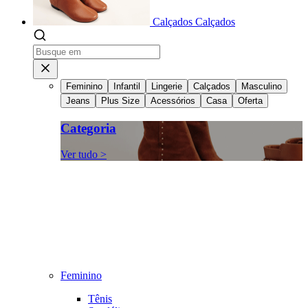
Calçados
Calçados
Feminino
Infantil
Lingerie
Calçados
Masculino
Jeans
Plus Size
Acessórios
Casa
Oferta
Categoria
Ver tudo >
Feminino
Tênis