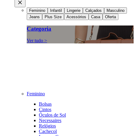
Feminino
Infantil
Lingerie
Calçados
Masculino
Jeans
Plus Size
Acessórios
Casa
Oferta
Categoria
Ver tudo >
Feminino
Bolsas
Cintos
Óculos de Sol
Necessaires
Relógios
Cachecol