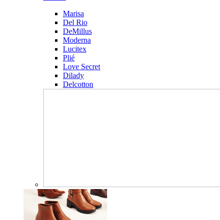
Marisa
Del Rio
DeMillus
Moderna
Lucitex
Plié
Love Secret
Dilady
Delcotton