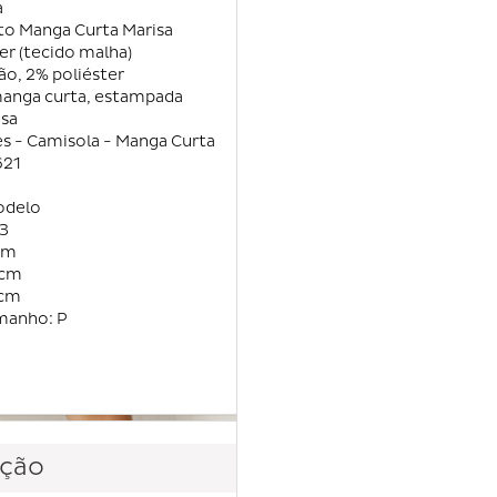
a
o Manga Curta Marisa
er (tecido malha)
o, 2% poliéster
 manga curta, estampada
isa
es - Camisola - Manga Curta
621
odelo
73
cm
6cm
4cm
manho: P
ção