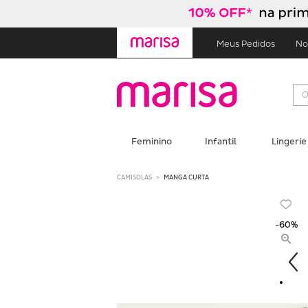
Skip
Skip
to
to
content
navigation
Meus Pedidos
No
Feminino
Infantil
Lingerie
CAMISOLAS
MANGA CURTA
-60%