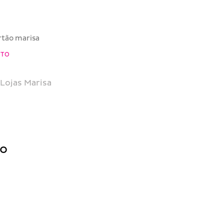
rtão marisa
NTO
Lojas Marisa
do