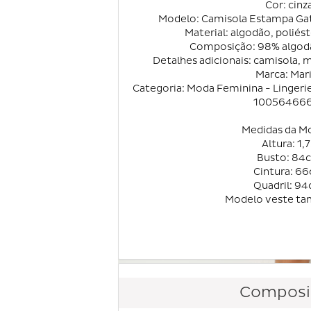
Cor: cinz
Modelo: Camisola Estampa Gat
Material: algodão, poliést
Composição: 98% algodã
Detalhes adicionais: camisola,
Marca: Mar
Categoria: Moda Feminina - Lingeri
10056466
Medidas da M
Altura: 1,
Busto: 84
Cintura: 6
Quadril: 9
Modelo veste ta
Composi