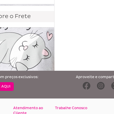
re o Frete
om preços exclusivos:
Aproveite e comparti
 AQUI
Atendimento ao
Trabalhe Conosco
Cliente