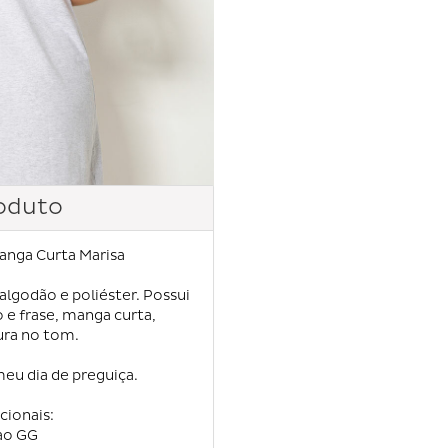
oduto
nga Curta Marisa
lgodão e poliéster. Possui
e frase, manga curta,
ra no tom.
meu dia de preguiça.
cionais:
ao GG