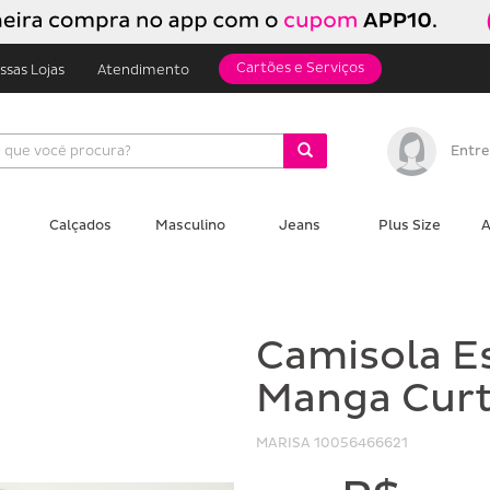
Cartões e Serviços
ssas Lojas
Atendimento
Entre
Calçados
Masculino
Jeans
Plus Size
A
Camisola E
Manga Curt
MARISA
10056466621