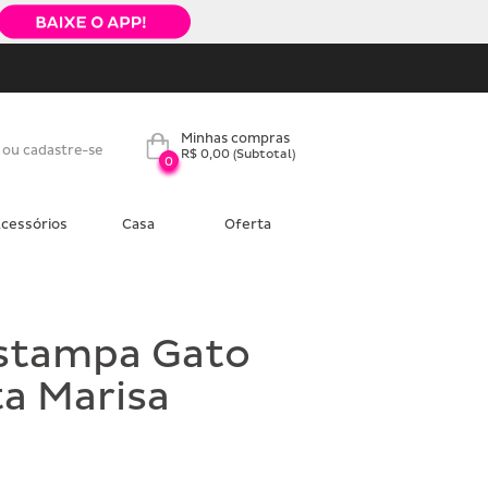
Minhas compras
 ou cadastre-se
R$ 0,00
(Subtotal)
0
cessórios
Casa
Oferta
stampa Gato
a Marisa