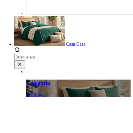
Casa
Casa
Categoria
Ver tudo >