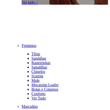
Ver tudo >
Feminino
Tênis
Sandálias
Rasteirinhas
Sapatilhas
Chinelos
Scarpin
Mule
Mocassim Loafer
Botas e Coturnos
Conforto
Ver Tudo
Masculino