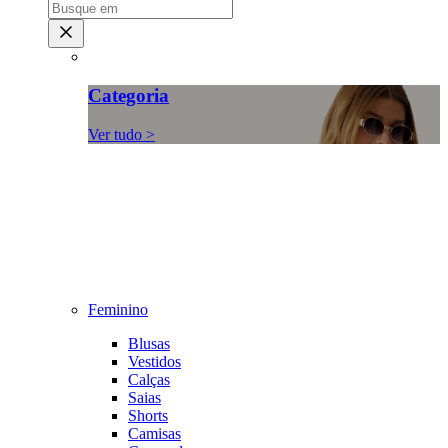
Categoria
Ver tudo >
Feminino
Blusas
Vestidos
Calças
Saias
Shorts
Camisas