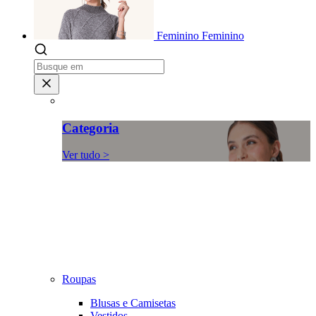
Feminino
Feminino
Categoria
Ver tudo >
Roupas
Blusas e Camisetas
Vestidos