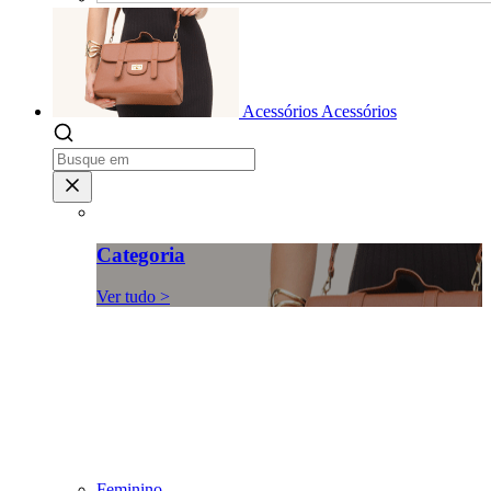
Acessórios
Acessórios
Categoria
Ver tudo >
Feminino