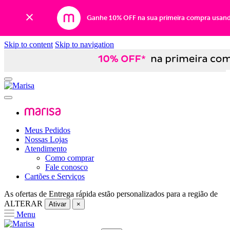
Ganhe 10% OFF na sua primeira compra usan
Skip to content
Skip to navigation
Meus Pedidos
Nossas Lojas
Atendimento
Como comprar
Fale conosco
Cartões e Serviços
As ofertas de
Entrega rápida
estão personalizados para a região de
ALTERAR
Ativar
×
Menu