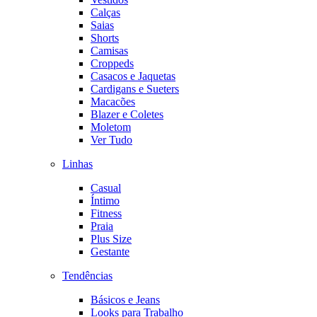
Calças
Saias
Shorts
Camisas
Croppeds
Casacos e Jaquetas
Cardigans e Sueters
Macacões
Blazer e Coletes
Moletom
Ver Tudo
Linhas
Casual
Íntimo
Fitness
Praia
Plus Size
Gestante
Tendências
Básicos e Jeans
Looks para Trabalho