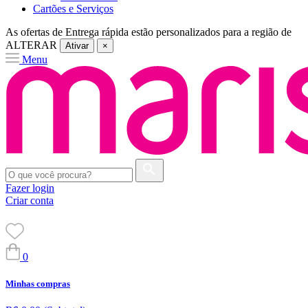
Cartões e Serviços
As ofertas de
Entrega rápida
estão personalizados para a região de
ALTERAR
Ativar
×
Menu
Fazer login
Criar conta
0
Minhas compras