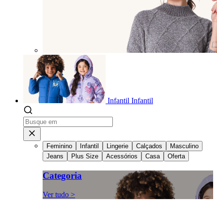
Infantil
Infantil
Feminino
Infantil
Lingerie
Calçados
Masculino
Jeans
Plus Size
Acessórios
Casa
Oferta
Categoria
Ver tudo >