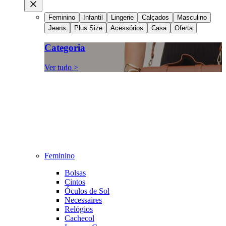
Feminino
Infantil
Lingerie
Calçados
Masculino
Jeans
Plus Size
Acessórios
Casa
Oferta
Categoria
Ver tudo >
Feminino
Bolsas
Cintos
Óculos de Sol
Necessaires
Relógios
Cachecol