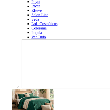
Payot
Ricca
Elseve
Salon Line
Seda
Lola Cosméticos
Colorama
Impala
Ver Tudo