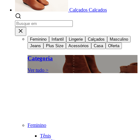
Calçados
Calçados
Feminino
Infantil
Lingerie
Calçados
Masculino
Jeans
Plus Size
Acessórios
Casa
Oferta
Categoria
Ver tudo >
Feminino
Tênis