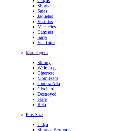
Calças
Shorts
Saias
Jaquetas
Vestidos
Macacões
Camisas
Sarja
Ver Tudo
Modelagem
Skinny
Wide Leg
Cigarrete
Mom Jeans
Cintura Alta
Clochard
Destroyed
Flare
Reta
Plus Size
Calça
Shorts e Bermudas