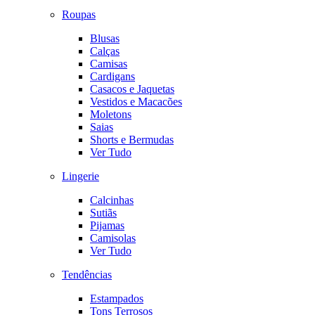
Roupas
Blusas
Calças
Camisas
Cardigans
Casacos e Jaquetas
Vestidos e Macacões
Moletons
Saias
Shorts e Bermudas
Ver Tudo
Lingerie
Calcinhas
Sutiãs
Pijamas
Camisolas
Ver Tudo
Tendências
Estampados
Tons Terrosos