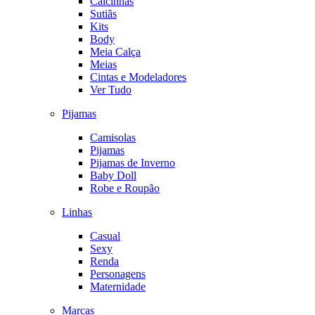
Calcinhas
Sutiãs
Kits
Body
Meia Calça
Meias
Cintas e Modeladores
Ver Tudo
Pijamas
Camisolas
Pijamas
Pijamas de Inverno
Baby Doll
Robe e Roupão
Linhas
Casual
Sexy
Renda
Personagens
Maternidade
Marcas