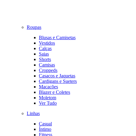
Roupas
Blusas e Camisetas
Vestidos
Calças
Saias
Shorts
Camisas
Croppeds
Casacos e Jaquetas
Cardigans e Sueters
Macacões
Blazer e Coletes
Moletom
Ver Tudo
Linhas
Casual
Íntimo
Fitness