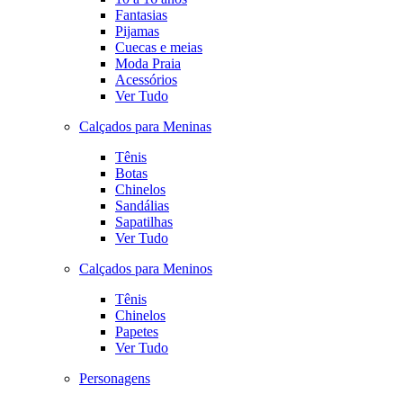
Fantasias
Pijamas
Cuecas e meias
Moda Praia
Acessórios
Ver Tudo
Calçados para Meninas
Tênis
Botas
Chinelos
Sandálias
Sapatilhas
Ver Tudo
Calçados para Meninos
Tênis
Chinelos
Papetes
Ver Tudo
Personagens