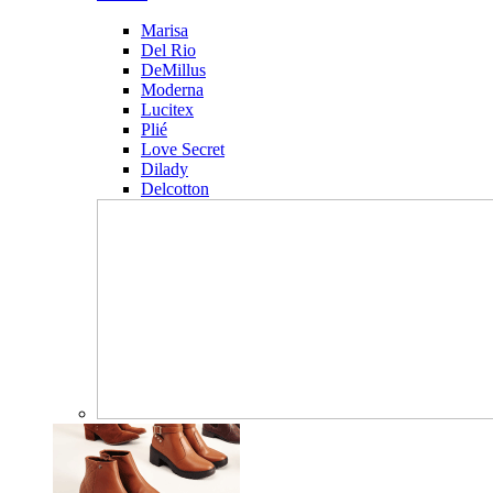
Marisa
Del Rio
DeMillus
Moderna
Lucitex
Plié
Love Secret
Dilady
Delcotton