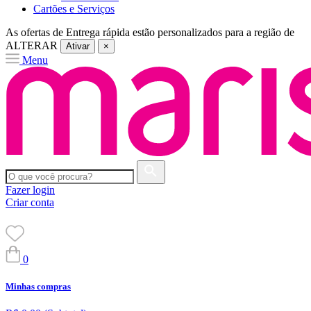
Cartões e Serviços
As ofertas de
Entrega rápida
estão personalizados para a região de
ALTERAR
Ativar
×
Menu
Fazer login
Criar conta
0
Minhas compras