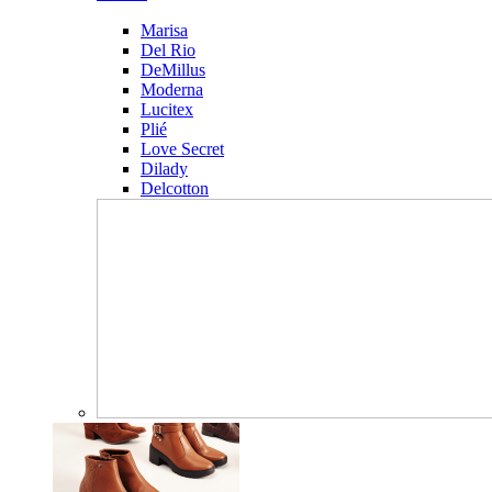
Marisa
Del Rio
DeMillus
Moderna
Lucitex
Plié
Love Secret
Dilady
Delcotton