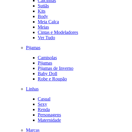
Calcinhas
Sutiãs
Kits
Body
Meia Calça
Meias
Cintas e Modeladores
Ver Tudo
Pijamas
Camisolas
Pijamas
Pijamas de Inverno
Baby Doll
Robe e Roupão
Linhas
Casual
Sexy
Renda
Personagens
Maternidade
Marcas