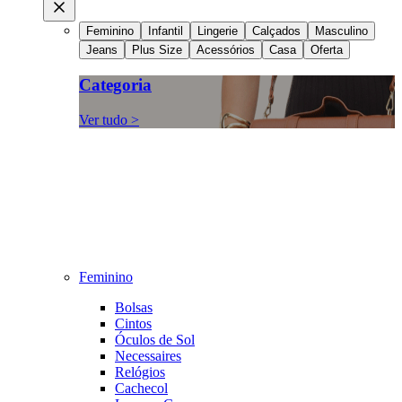
Feminino
Infantil
Lingerie
Calçados
Masculino
Jeans
Plus Size
Acessórios
Casa
Oferta
Categoria
Ver tudo >
Feminino
Bolsas
Cintos
Óculos de Sol
Necessaires
Relógios
Cachecol