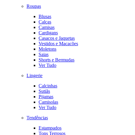
Roupas
Blusas
Calças
Camisas
Cardigans
Casacos e Jaquetas
Vestidos e Macacões
Moletons
Saias
Shorts e Bermudas
Ver Tudo
Lingerie
Calcinhas
Sutiãs
Pijamas
Camisolas
Ver Tudo
Tendências
Estampados
Tons Terrosos