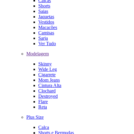
Calças
Shorts
Saias
Jaquetas
Vestidos
Macacões
Camisas
Sarja
Ver Tudo
Modelagem
Skinny
Wide Leg
Cigarrete
Mom Jeans
Cintura Alta
Clochard
Destroyed
Flare
Reta
Plus Size
Calça
Shorts e Bermudas