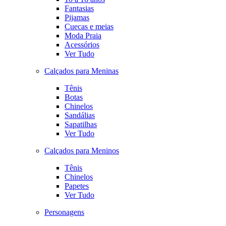
Fantasias
Pijamas
Cuecas e meias
Moda Praia
Acessórios
Ver Tudo
Calçados para Meninas
Tênis
Botas
Chinelos
Sandálias
Sapatilhas
Ver Tudo
Calçados para Meninos
Tênis
Chinelos
Papetes
Ver Tudo
Personagens