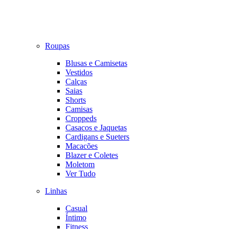
Roupas
Blusas e Camisetas
Vestidos
Calças
Saias
Shorts
Camisas
Croppeds
Casacos e Jaquetas
Cardigans e Sueters
Macacões
Blazer e Coletes
Moletom
Ver Tudo
Linhas
Casual
Íntimo
Fitness