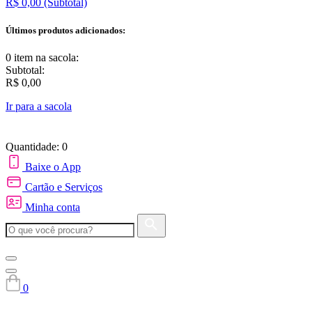
R$ 0,00
(Subtotal)
Últimos produtos adicionados:
0 item
na sacola:
Subtotal:
R$ 0,00
Ir para a sacola
Quantidade: 0
Baixe o App
Cartão e Serviços
Minha conta
0