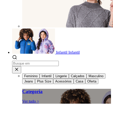
Infantil
Infantil
Feminino
Infantil
Lingerie
Calçados
Masculino
Jeans
Plus Size
Acessórios
Casa
Oferta
Categoria
Ver tudo >