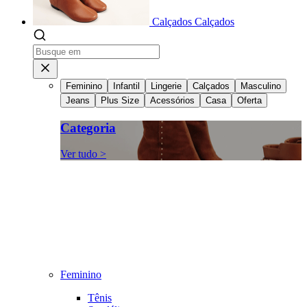
Calçados
Calçados
Feminino
Infantil
Lingerie
Calçados
Masculino
Jeans
Plus Size
Acessórios
Casa
Oferta
Categoria
Ver tudo >
Feminino
Tênis