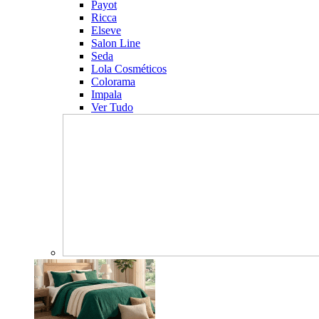
Payot
Ricca
Elseve
Salon Line
Seda
Lola Cosméticos
Colorama
Impala
Ver Tudo