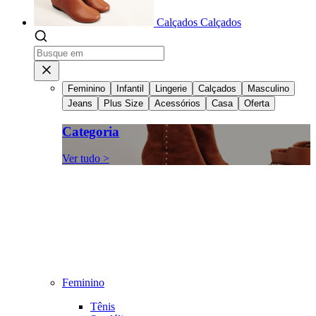
Calçados
Calçados
Feminino
Infantil
Lingerie
Calçados
Masculino
Jeans
Plus Size
Acessórios
Casa
Oferta
Categoria
Ver tudo >
Feminino
Tênis