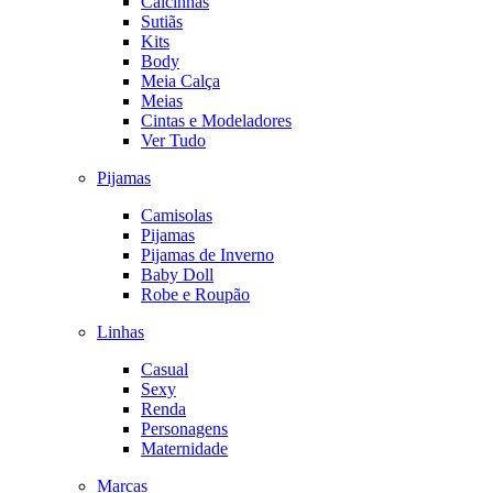
Calcinhas
Sutiãs
Kits
Body
Meia Calça
Meias
Cintas e Modeladores
Ver Tudo
Pijamas
Camisolas
Pijamas
Pijamas de Inverno
Baby Doll
Robe e Roupão
Linhas
Casual
Sexy
Renda
Personagens
Maternidade
Marcas