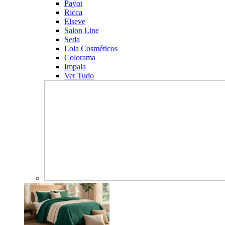
Payot
Ricca
Elseve
Salon Line
Seda
Lola Cosméticos
Colorama
Impala
Ver Tudo