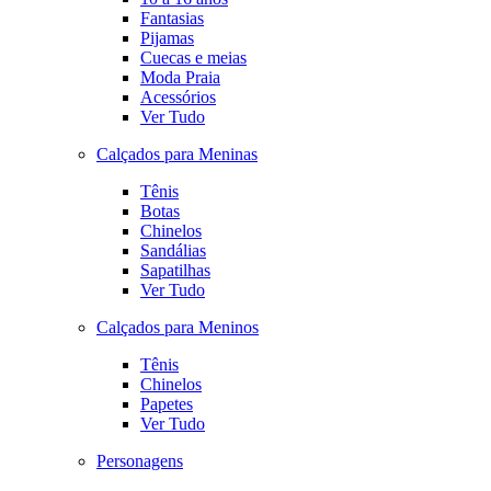
Fantasias
Pijamas
Cuecas e meias
Moda Praia
Acessórios
Ver Tudo
Calçados para Meninas
Tênis
Botas
Chinelos
Sandálias
Sapatilhas
Ver Tudo
Calçados para Meninos
Tênis
Chinelos
Papetes
Ver Tudo
Personagens