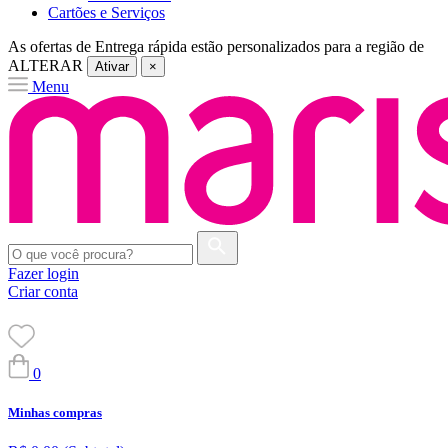
Cartões e Serviços
As ofertas de
Entrega rápida
estão personalizados para a região de
ALTERAR
Ativar
×
Menu
Fazer login
Criar conta
0
Minhas compras