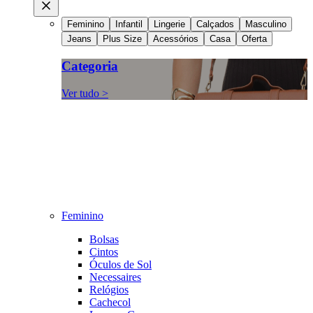
Feminino
Infantil
Lingerie
Calçados
Masculino
Jeans
Plus Size
Acessórios
Casa
Oferta
Categoria
Ver tudo >
Feminino
Bolsas
Cintos
Óculos de Sol
Necessaires
Relógios
Cachecol