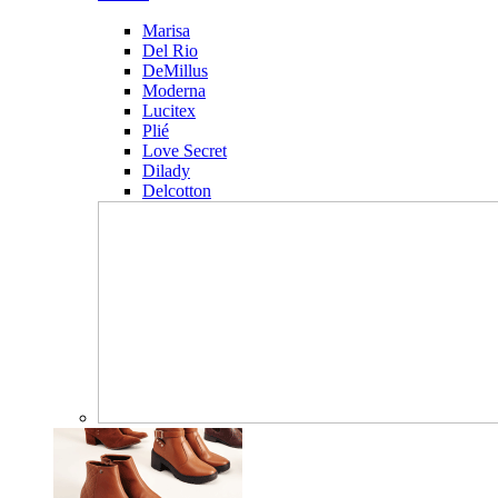
Marisa
Del Rio
DeMillus
Moderna
Lucitex
Plié
Love Secret
Dilady
Delcotton