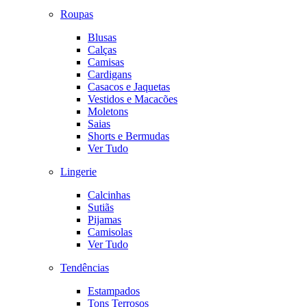
Roupas
Blusas
Calças
Camisas
Cardigans
Casacos e Jaquetas
Vestidos e Macacões
Moletons
Saias
Shorts e Bermudas
Ver Tudo
Lingerie
Calcinhas
Sutiãs
Pijamas
Camisolas
Ver Tudo
Tendências
Estampados
Tons Terrosos