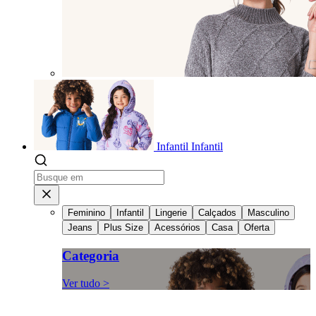
Infantil
Infantil
Feminino
Infantil
Lingerie
Calçados
Masculino
Jeans
Plus Size
Acessórios
Casa
Oferta
Categoria
Ver tudo >