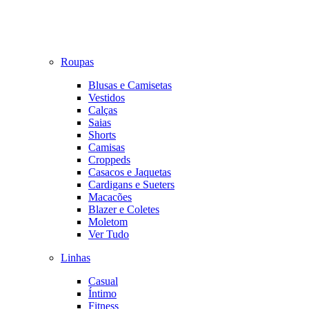
Roupas
Blusas e Camisetas
Vestidos
Calças
Saias
Shorts
Camisas
Croppeds
Casacos e Jaquetas
Cardigans e Sueters
Macacões
Blazer e Coletes
Moletom
Ver Tudo
Linhas
Casual
Íntimo
Fitness