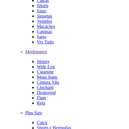
Calças
Shorts
Saias
Jaquetas
Vestidos
Macacões
Camisas
Sarja
Ver Tudo
Modelagem
Skinny
Wide Leg
Cigarrete
Mom Jeans
Cintura Alta
Clochard
Destroyed
Flare
Reta
Plus Size
Calça
Shorts e Bermudas