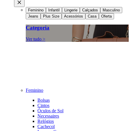
Feminino
Infantil
Lingerie
Calçados
Masculino
Jeans
Plus Size
Acessórios
Casa
Oferta
Categoria
Ver tudo >
Feminino
Bolsas
Cintos
Óculos de Sol
Necessaires
Relógios
Cachecol