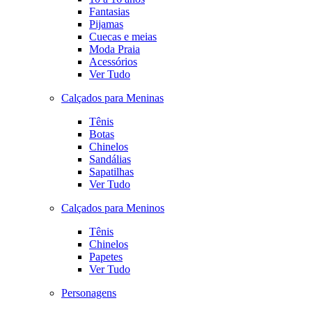
Fantasias
Pijamas
Cuecas e meias
Moda Praia
Acessórios
Ver Tudo
Calçados para Meninas
Tênis
Botas
Chinelos
Sandálias
Sapatilhas
Ver Tudo
Calçados para Meninos
Tênis
Chinelos
Papetes
Ver Tudo
Personagens