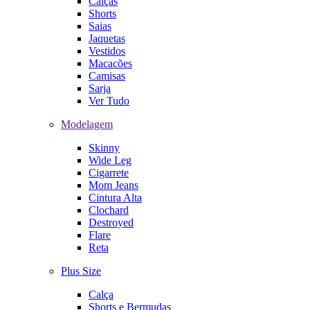
Calças
Shorts
Saias
Jaquetas
Vestidos
Macacões
Camisas
Sarja
Ver Tudo
Modelagem
Skinny
Wide Leg
Cigarrete
Mom Jeans
Cintura Alta
Clochard
Destroyed
Flare
Reta
Plus Size
Calça
Shorts e Bermudas