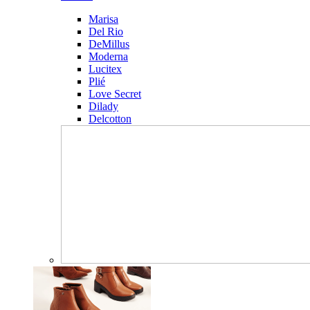
Marisa
Del Rio
DeMillus
Moderna
Lucitex
Plié
Love Secret
Dilady
Delcotton