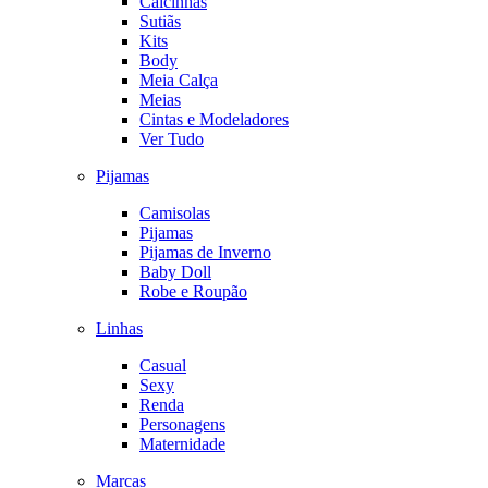
Calcinhas
Sutiãs
Kits
Body
Meia Calça
Meias
Cintas e Modeladores
Ver Tudo
Pijamas
Camisolas
Pijamas
Pijamas de Inverno
Baby Doll
Robe e Roupão
Linhas
Casual
Sexy
Renda
Personagens
Maternidade
Marcas