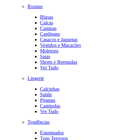
Roupas
Blusas
Calças
Camisas
Cardigans
Casacos e Jaquetas
Vestidos e Macacões
Moletons
Saias
Shorts e Bermudas
Ver Tudo
Lingerie
Calcinhas
Sutiãs
Pijamas
Camisolas
Ver Tudo
Tendências
Estampados
Tons Terrosos