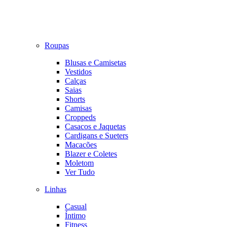
Roupas
Blusas e Camisetas
Vestidos
Calças
Saias
Shorts
Camisas
Croppeds
Casacos e Jaquetas
Cardigans e Sueters
Macacões
Blazer e Coletes
Moletom
Ver Tudo
Linhas
Casual
Íntimo
Fitness