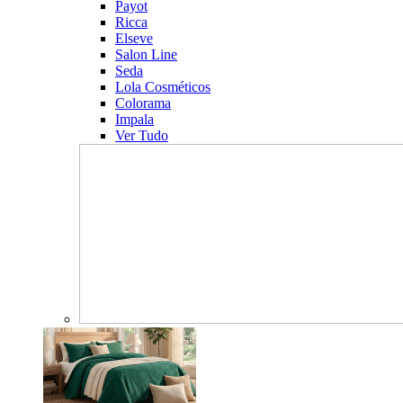
Payot
Ricca
Elseve
Salon Line
Seda
Lola Cosméticos
Colorama
Impala
Ver Tudo