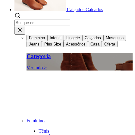
Calçados
Calçados
Feminino
Infantil
Lingerie
Calçados
Masculino
Jeans
Plus Size
Acessórios
Casa
Oferta
Categoria
Ver tudo >
Feminino
Tênis