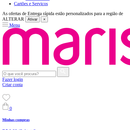
Cartões e Serviços
As ofertas de
Entrega rápida
estão personalizados para a região de
ALTERAR
Ativar
×
Menu
Fazer login
Criar conta
0
Minhas compras