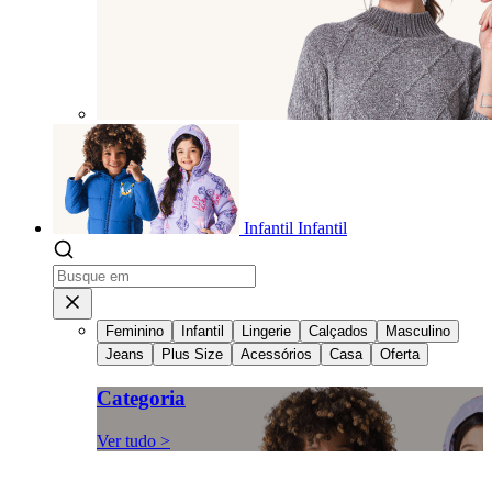
Infantil
Infantil
Feminino
Infantil
Lingerie
Calçados
Masculino
Jeans
Plus Size
Acessórios
Casa
Oferta
Categoria
Ver tudo >