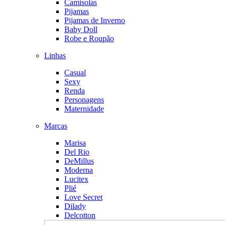
Camisolas
Pijamas
Pijamas de Inverno
Baby Doll
Robe e Roupão
Linhas
Casual
Sexy
Renda
Personagens
Maternidade
Marcas
Marisa
Del Rio
DeMillus
Moderna
Lucitex
Plié
Love Secret
Dilady
Delcotton