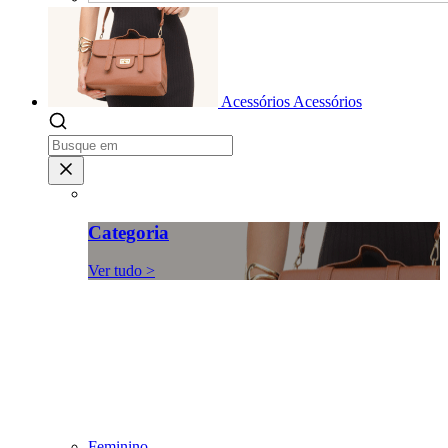
Acessórios
Acessórios
Categoria
Ver tudo >
Feminino