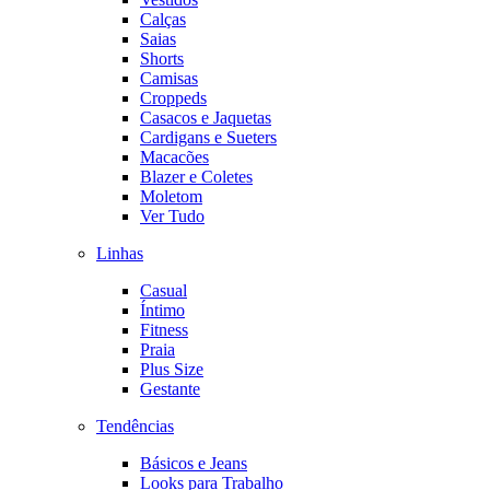
Calças
Saias
Shorts
Camisas
Croppeds
Casacos e Jaquetas
Cardigans e Sueters
Macacões
Blazer e Coletes
Moletom
Ver Tudo
Linhas
Casual
Íntimo
Fitness
Praia
Plus Size
Gestante
Tendências
Básicos e Jeans
Looks para Trabalho