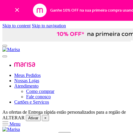
Ganhe 10% OFF na sua primeira compra usan
Skip to content
Skip to navigation
Meus Pedidos
Nossas Lojas
Atendimento
Como comprar
Fale conosco
Cartões e Serviços
As ofertas de
Entrega rápida
estão personalizados para a região de
ALTERAR
Ativar
×
Menu