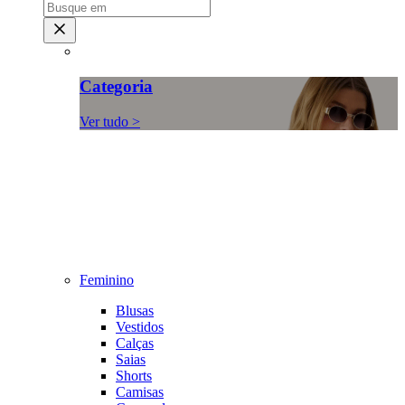
Categoria
Ver tudo >
Feminino
Blusas
Vestidos
Calças
Saias
Shorts
Camisas