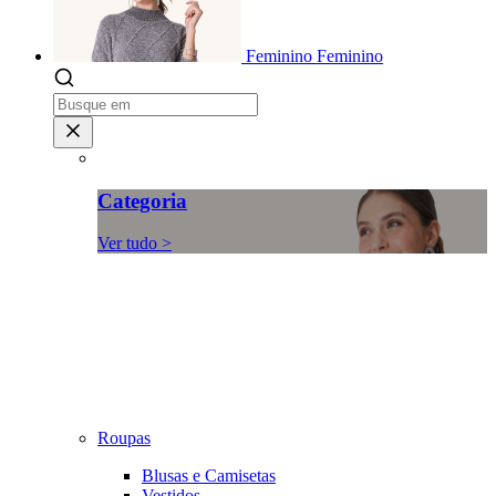
Feminino
Feminino
Categoria
Ver tudo >
Roupas
Blusas e Camisetas
Vestidos