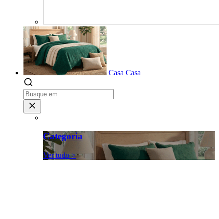
Casa
Casa
Categoria
Ver tudo >