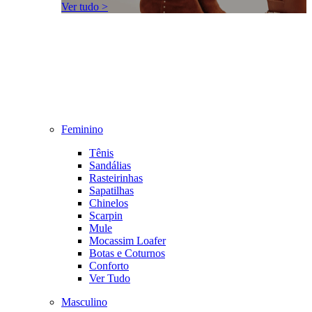
Ver tudo >
Feminino
Tênis
Sandálias
Rasteirinhas
Sapatilhas
Chinelos
Scarpin
Mule
Mocassim Loafer
Botas e Coturnos
Conforto
Ver Tudo
Masculino