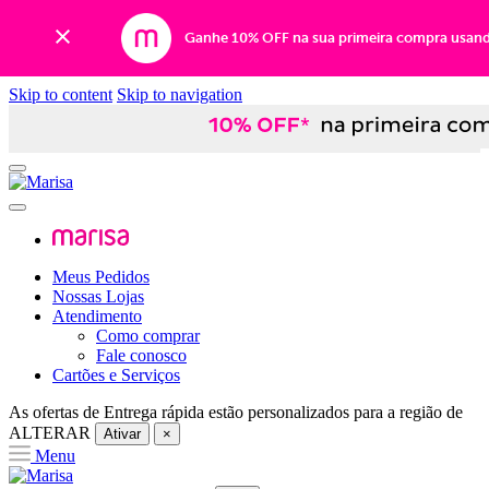
Ganhe 10% OFF na sua primeira compra usan
Skip to content
Skip to navigation
Meus Pedidos
Nossas Lojas
Atendimento
Como comprar
Fale conosco
Cartões e Serviços
As ofertas de
Entrega rápida
estão personalizados para a região de
ALTERAR
Ativar
×
Menu