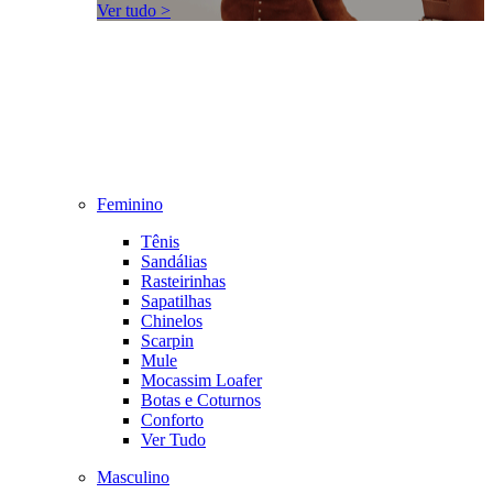
Ver tudo >
Feminino
Tênis
Sandálias
Rasteirinhas
Sapatilhas
Chinelos
Scarpin
Mule
Mocassim Loafer
Botas e Coturnos
Conforto
Ver Tudo
Masculino