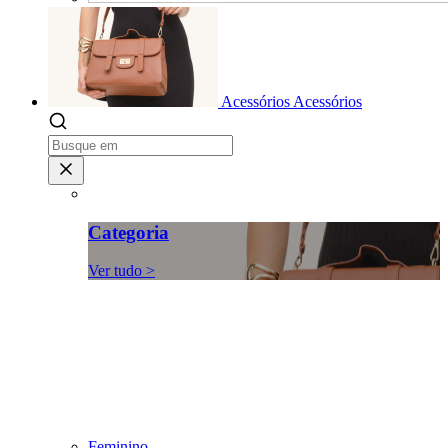
Acessórios
Acessórios
Categoria
Ver tudo >
Feminino