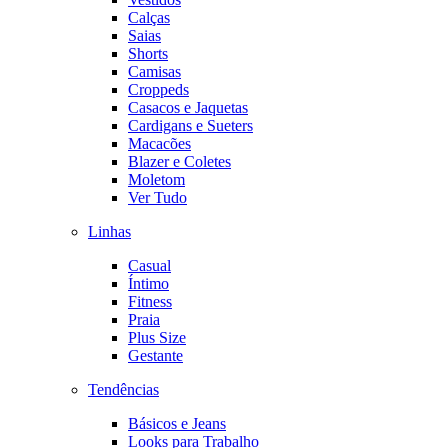
Calças
Saias
Shorts
Camisas
Croppeds
Casacos e Jaquetas
Cardigans e Sueters
Macacões
Blazer e Coletes
Moletom
Ver Tudo
Linhas
Casual
Íntimo
Fitness
Praia
Plus Size
Gestante
Tendências
Básicos e Jeans
Looks para Trabalho