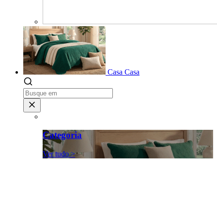
Casa
Casa
Categoria
Ver tudo >