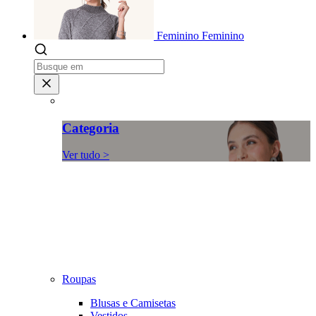
Feminino
Feminino
Categoria
Ver tudo >
Roupas
Blusas e Camisetas
Vestidos