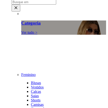
Categoria
Ver tudo >
Feminino
Blusas
Vestidos
Calças
Saias
Shorts
Camisas