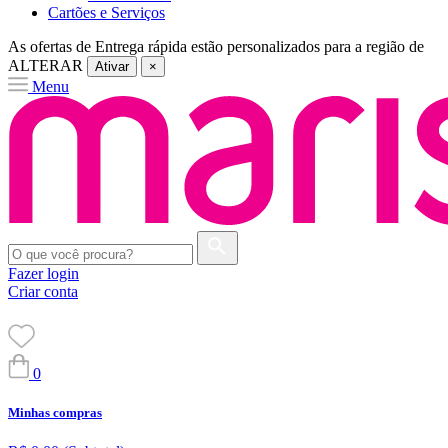
Cartões e Serviços
As ofertas de
Entrega rápida
estão personalizados para a região de
ALTERAR
Ativar
×
Menu
Fazer login
Criar conta
0
Minhas compras