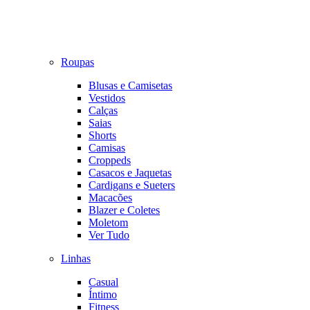
Roupas
Blusas e Camisetas
Vestidos
Calças
Saias
Shorts
Camisas
Croppeds
Casacos e Jaquetas
Cardigans e Sueters
Macacões
Blazer e Coletes
Moletom
Ver Tudo
Linhas
Casual
Íntimo
Fitness