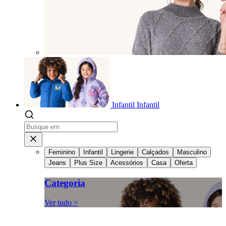
Infantil
Infantil
Feminino
Infantil
Lingerie
Calçados
Masculino
Jeans
Plus Size
Acessórios
Casa
Oferta
Categoria
Ver tudo >