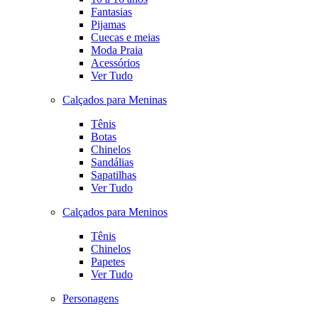
Fantasias
Pijamas
Cuecas e meias
Moda Praia
Acessórios
Ver Tudo
Calçados para Meninas
Tênis
Botas
Chinelos
Sandálias
Sapatilhas
Ver Tudo
Calçados para Meninos
Tênis
Chinelos
Papetes
Ver Tudo
Personagens