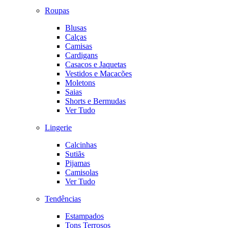
Roupas
Blusas
Calças
Camisas
Cardigans
Casacos e Jaquetas
Vestidos e Macacões
Moletons
Saias
Shorts e Bermudas
Ver Tudo
Lingerie
Calcinhas
Sutiãs
Pijamas
Camisolas
Ver Tudo
Tendências
Estampados
Tons Terrosos