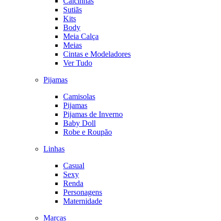
Calcinhas
Sutiãs
Kits
Body
Meia Calça
Meias
Cintas e Modeladores
Ver Tudo
Pijamas
Camisolas
Pijamas
Pijamas de Inverno
Baby Doll
Robe e Roupão
Linhas
Casual
Sexy
Renda
Personagens
Maternidade
Marcas