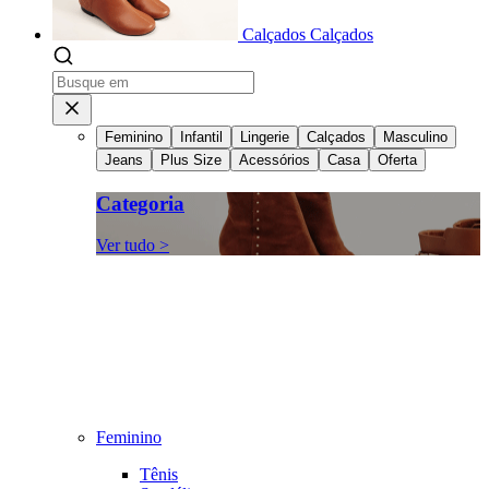
Calçados
Calçados
Feminino
Infantil
Lingerie
Calçados
Masculino
Jeans
Plus Size
Acessórios
Casa
Oferta
Categoria
Ver tudo >
Feminino
Tênis