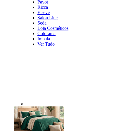
Payot
Ricca
Elseve
Salon Line
Seda
Lola Cosméticos
Colorama
Impala
Ver Tudo