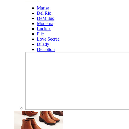
Marisa
Del Rio
DeMillus
Moderna
Lucitex
Plié
Love Secret
Dilady
Delcotton