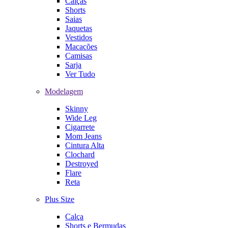
Calças
Shorts
Saias
Jaquetas
Vestidos
Macacões
Camisas
Sarja
Ver Tudo
Modelagem
Skinny
Wide Leg
Cigarrete
Mom Jeans
Cintura Alta
Clochard
Destroyed
Flare
Reta
Plus Size
Calça
Shorts e Bermudas