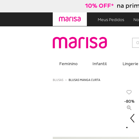
Skip
Skip
to
to
content
navigation
Meus Pedidos
No
Feminino
Infantil
Lingerie
BLUSAS
BLUSAS MANGA CURTA
-80%