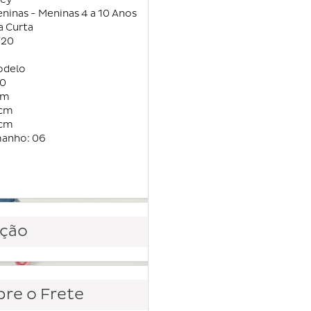
eninas - Meninas 4 a 10 Anos
a Curta
720
odelo
20
cm
8cm
5cm
manho: 06
ção
re o Frete