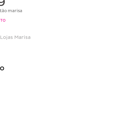
9
rtão marisa
NTO
Lojas Marisa
do