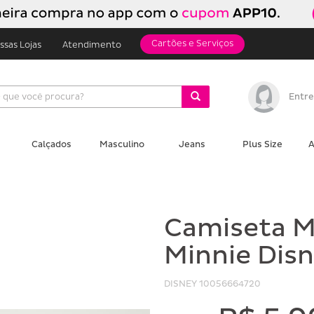
Cartões e Serviços
ssas Lojas
Atendimento
Entre
Calçados
Masculino
Jeans
Plus Size
A
Camiseta M
Minnie Disn
DISNEY
10056664720