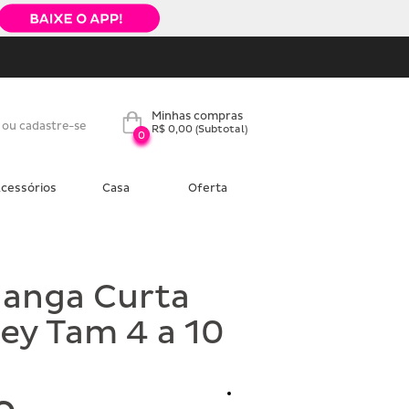
Minhas compras
 ou cadastre-se
R$ 0,00
(Subtotal)
0
cessórios
Casa
Oferta
anga Curta
ey Tam 4 a 10