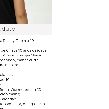
oduto
e Disney Tam 4 a 10
 de 04 até 10 anos de idade,
. Possui estampa Minnie
redondo, manga curta,
ra no tom.
cionais:
ao 10
o
innie Disney Tam 4 a 10
ecido malha)
% algodão
nie, camiseta, manga curta
ney