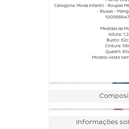
Categoria: Moda Infantil - Roupas M
- Blusas - Mang
10056664
Medidas da M
Altura: 1,
Busto: 62
Cintura: 5
Quadril: 6
Modelo veste ta
Composi
Informações sob