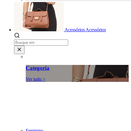
Acessórios
Acessórios
Categoria
Ver tudo >
Feminino