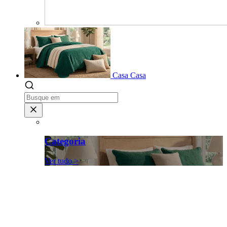
Casa
Casa
Categoria
Ver tudo >