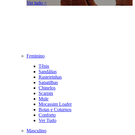
Ver tudo >
Feminino
Tênis
Sandálias
Rasteirinhas
Sapatilhas
Chinelos
Scarpin
Mule
Mocassim Loafer
Botas e Coturnos
Conforto
Ver Tudo
Masculino