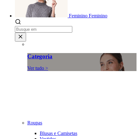
Feminino
Feminino
Categoria
Ver tudo >
Roupas
Blusas e Camisetas
Vestidos