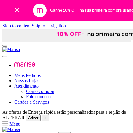
Ganhe 10% OFF na sua primeira compra usan
Skip to content
Skip to navigation
Meus Pedidos
Nossas Lojas
Atendimento
Como comprar
Fale conosco
Cartões e Serviços
As ofertas de
Entrega rápida
estão personalizados para a região de
ALTERAR
Ativar
×
Menu