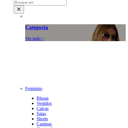
Categoria
Ver tudo >
Feminino
Blusas
Vestidos
Calças
Saias
Shorts
Camisas