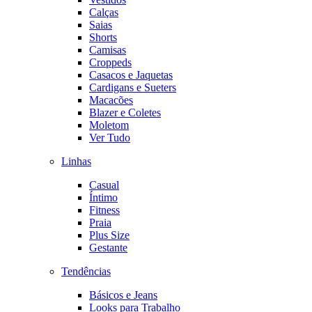
Calças
Saias
Shorts
Camisas
Croppeds
Casacos e Jaquetas
Cardigans e Sueters
Macacões
Blazer e Coletes
Moletom
Ver Tudo
Linhas
Casual
Íntimo
Fitness
Praia
Plus Size
Gestante
Tendências
Básicos e Jeans
Looks para Trabalho