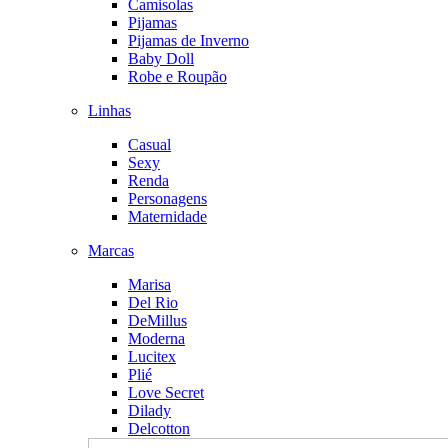
Camisolas
Pijamas
Pijamas de Inverno
Baby Doll
Robe e Roupão
Linhas
Casual
Sexy
Renda
Personagens
Maternidade
Marcas
Marisa
Del Rio
DeMillus
Moderna
Lucitex
Plié
Love Secret
Dilady
Delcotton