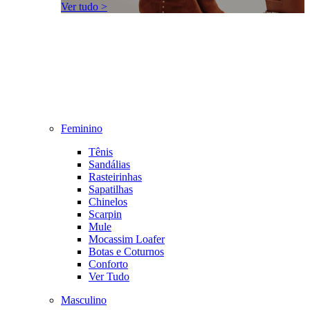
Ver tudo >
Feminino
Tênis
Sandálias
Rasteirinhas
Sapatilhas
Chinelos
Scarpin
Mule
Mocassim Loafer
Botas e Coturnos
Conforto
Ver Tudo
Masculino