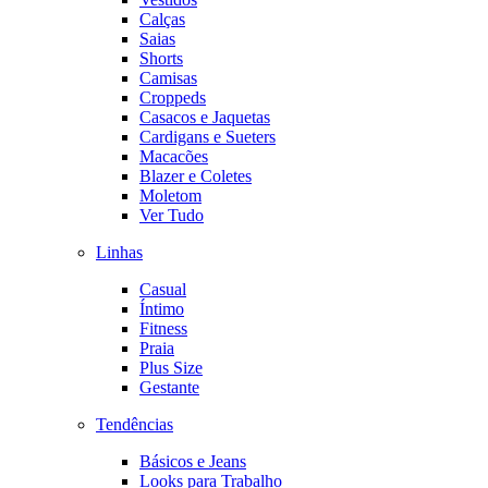
Calças
Saias
Shorts
Camisas
Croppeds
Casacos e Jaquetas
Cardigans e Sueters
Macacões
Blazer e Coletes
Moletom
Ver Tudo
Linhas
Casual
Íntimo
Fitness
Praia
Plus Size
Gestante
Tendências
Básicos e Jeans
Looks para Trabalho