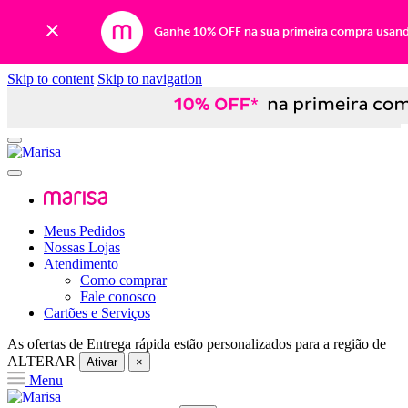
Ganhe 10% OFF na sua primeira compra usan
Skip to content
Skip to navigation
Meus Pedidos
Nossas Lojas
Atendimento
Como comprar
Fale conosco
Cartões e Serviços
As ofertas de
Entrega rápida
estão personalizados para a região de
ALTERAR
Ativar
×
Menu