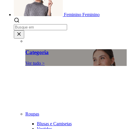
Feminino
Feminino
Categoria
Ver tudo >
Roupas
Blusas e Camisetas
Vestidos