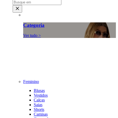
Categoria
Ver tudo >
Feminino
Blusas
Vestidos
Calças
Saias
Shorts
Camisas