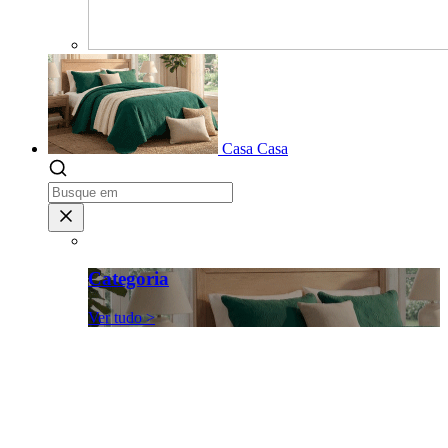
Casa
Casa
Categoria
Ver tudo >