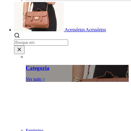
Acessórios
Acessórios
Categoria
Ver tudo >
Feminino