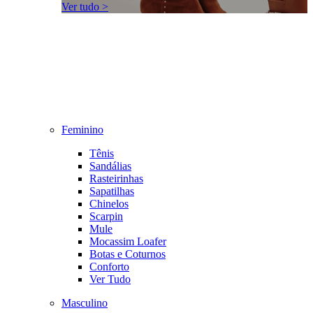
Ver tudo >
Feminino
Tênis
Sandálias
Rasteirinhas
Sapatilhas
Chinelos
Scarpin
Mule
Mocassim Loafer
Botas e Coturnos
Conforto
Ver Tudo
Masculino