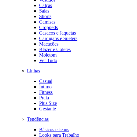
Calças
Saias
Shorts
Camisas
Croppeds
Casacos e Jaquetas
Cardigans e Sueters
Macacões
Blazer e Coletes
Moletom
Ver Tudo
Linhas
Casual
Íntimo
Fitness
Praia
Plus Size
Gestante
Tendências
Básicos e Jeans
Looks para Trabalho