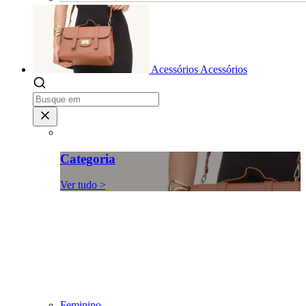
Acessórios
Acessórios
Categoria
Ver tudo >
Feminino