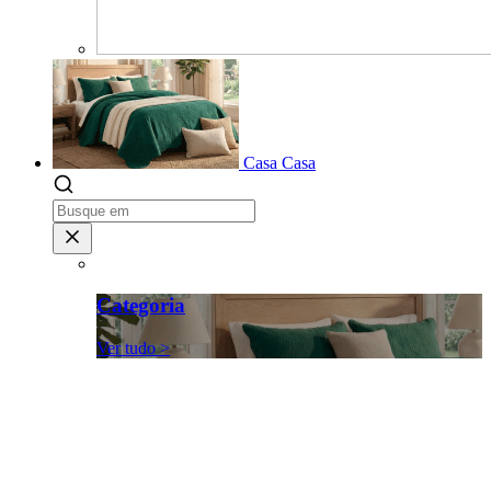
Casa
Casa
Categoria
Ver tudo >