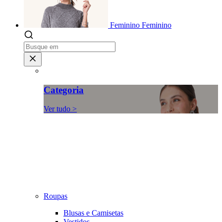
Feminino
Feminino
Categoria
Ver tudo >
Roupas
Blusas e Camisetas
Vestidos