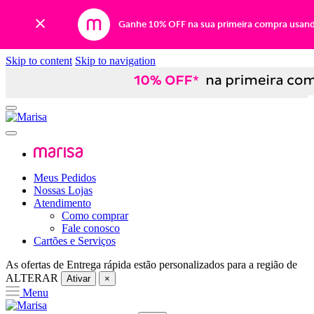
Ganhe 10% OFF na sua primeira compra usan
Skip to content
Skip to navigation
Meus Pedidos
Nossas Lojas
Atendimento
Como comprar
Fale conosco
Cartões e Serviços
As ofertas de
Entrega rápida
estão personalizados para a região de
ALTERAR
Ativar
×
Menu