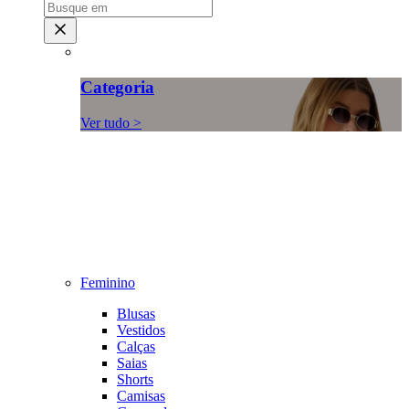
Categoria
Ver tudo >
Feminino
Blusas
Vestidos
Calças
Saias
Shorts
Camisas