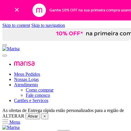
Ganhe 10% OFF na sua primeira compra usan
Skip to content
Skip to navigation
Meus Pedidos
Nossas Lojas
Atendimento
Como comprar
Fale conosco
Cartões e Serviços
As ofertas de
Entrega rápida
estão personalizados para a região de
ALTERAR
Ativar
×
Menu