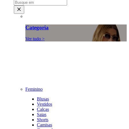
Categoria
Ver tudo >
Feminino
Blusas
Vestidos
Calças
Saias
Shorts
Camisas