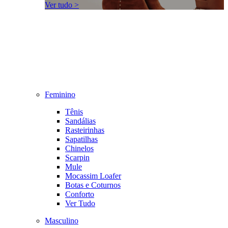
Ver tudo >
Feminino
Tênis
Sandálias
Rasteirinhas
Sapatilhas
Chinelos
Scarpin
Mule
Mocassim Loafer
Botas e Coturnos
Conforto
Ver Tudo
Masculino