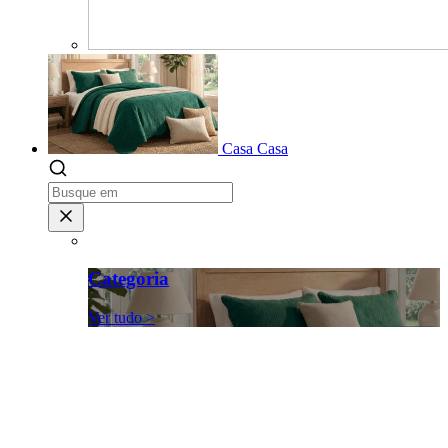
Casa
Casa
Categoria
Ver tudo >