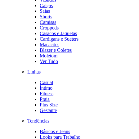
Calças
Saias
Shorts
Camisas
Croppeds
Casacos e Jaquetas
Cardigans e Sueters
Macacões
Blazer e Coletes
Moletom
Ver Tudo
Linhas
Casual
Íntimo
Fitness
Praia
Plus Size
Gestante
Tendências
Básicos e Jeans
Looks para Trabalho