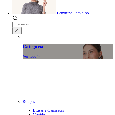
Feminino
Feminino
Categoria
Ver tudo >
Roupas
Blusas e Camisetas
Vestidos