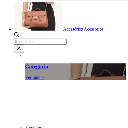
Acessórios
Acessórios
Categoria
Ver tudo >
Feminino