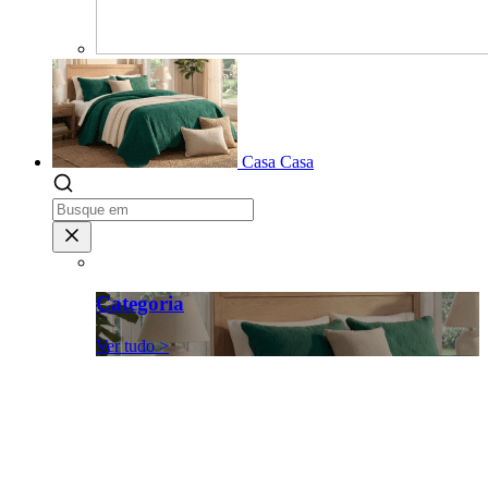
Casa
Casa
Categoria
Ver tudo >