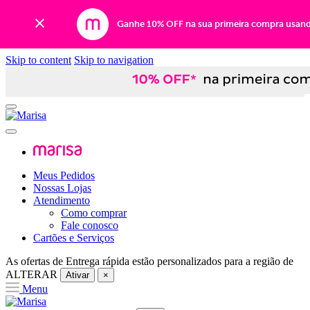
Ganhe 10% OFF na sua primeira compra usan
Skip to content
Skip to navigation
Meus Pedidos
Nossas Lojas
Atendimento
Como comprar
Fale conosco
Cartões e Serviços
As ofertas de
Entrega rápida
estão personalizados para a região de
ALTERAR
Ativar
×
Menu