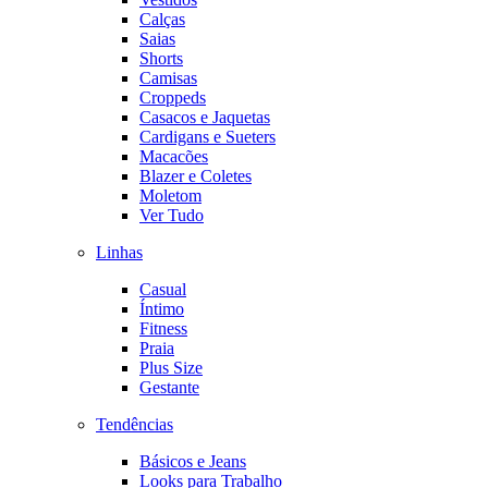
Calças
Saias
Shorts
Camisas
Croppeds
Casacos e Jaquetas
Cardigans e Sueters
Macacões
Blazer e Coletes
Moletom
Ver Tudo
Linhas
Casual
Íntimo
Fitness
Praia
Plus Size
Gestante
Tendências
Básicos e Jeans
Looks para Trabalho