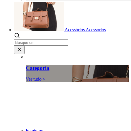
Acessórios
Acessórios
Categoria
Ver tudo >
Feminino