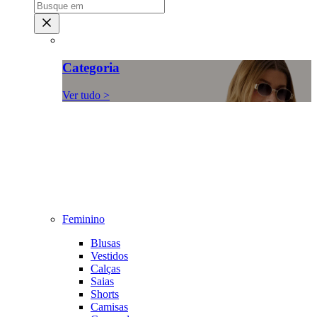
Categoria
Ver tudo >
Feminino
Blusas
Vestidos
Calças
Saias
Shorts
Camisas