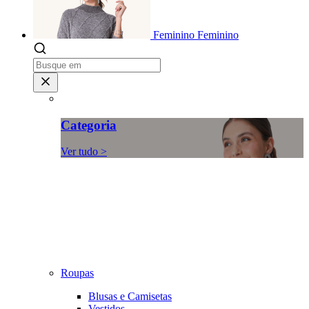
Feminino
Feminino
Categoria
Ver tudo >
Roupas
Blusas e Camisetas
Vestidos