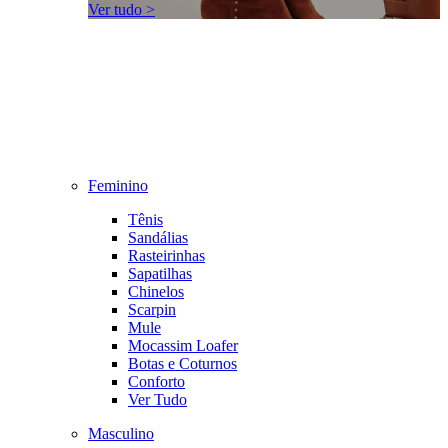
Ver tudo >
Feminino
Tênis
Sandálias
Rasteirinhas
Sapatilhas
Chinelos
Scarpin
Mule
Mocassim Loafer
Botas e Coturnos
Conforto
Ver Tudo
Masculino