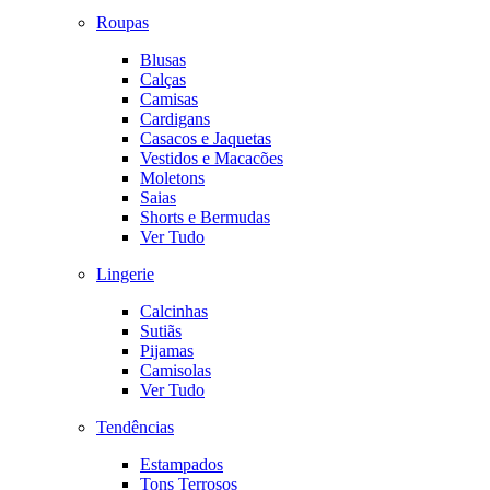
Roupas
Blusas
Calças
Camisas
Cardigans
Casacos e Jaquetas
Vestidos e Macacões
Moletons
Saias
Shorts e Bermudas
Ver Tudo
Lingerie
Calcinhas
Sutiãs
Pijamas
Camisolas
Ver Tudo
Tendências
Estampados
Tons Terrosos