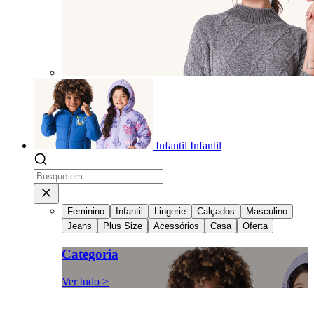
Infantil
Infantil
Feminino
Infantil
Lingerie
Calçados
Masculino
Jeans
Plus Size
Acessórios
Casa
Oferta
Categoria
Ver tudo >