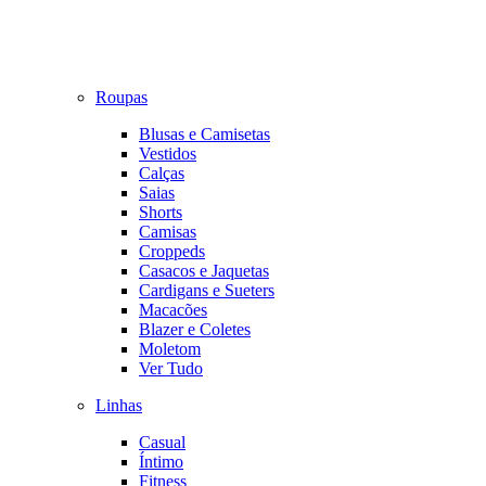
Roupas
Blusas e Camisetas
Vestidos
Calças
Saias
Shorts
Camisas
Croppeds
Casacos e Jaquetas
Cardigans e Sueters
Macacões
Blazer e Coletes
Moletom
Ver Tudo
Linhas
Casual
Íntimo
Fitness