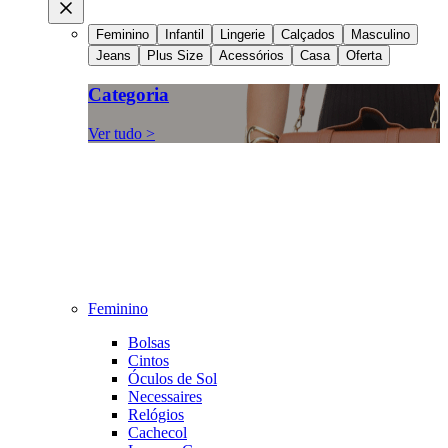
Feminino
Infantil
Lingerie
Calçados
Masculino
Jeans
Plus Size
Acessórios
Casa
Oferta
Categoria
Ver tudo >
Feminino
Bolsas
Cintos
Óculos de Sol
Necessaires
Relógios
Cachecol