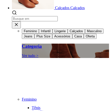
Calçados
Calçados
Feminino
Infantil
Lingerie
Calçados
Masculino
Jeans
Plus Size
Acessórios
Casa
Oferta
Categoria
Ver tudo >
Feminino
Tênis