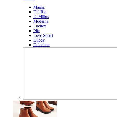
Marisa
Del Rio
DeMillus
Moderna
Lucitex
Plié
Love Secret
Dilady
Delcotton