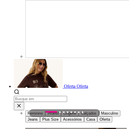
Oferta
Oferta
Feminino
Infantil
Lingerie
Calçados
Masculino
1
2
3
4
5
6
7
8
Jeans
Plus Size
Acessórios
Casa
Oferta