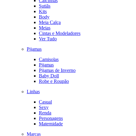
Calcinhas
Sutiãs
Kits
Body
Meia Calça
Meias
Cintas e Modeladores
Ver Tudo
Pijamas
Camisolas
Pijamas
Pijamas de Inverno
Baby Doll
Robe e Roupão
Linhas
Casual
Sexy
Renda
Personagens
Maternidade
Marcas