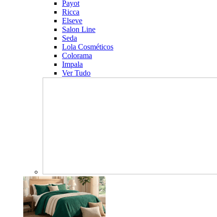
Payot
Ricca
Elseve
Salon Line
Seda
Lola Cosméticos
Colorama
Impala
Ver Tudo