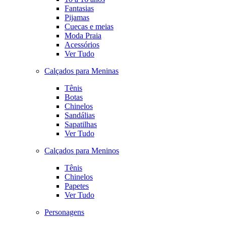
Fantasias
Pijamas
Cuecas e meias
Moda Praia
Acessórios
Ver Tudo
Calçados para Meninas
Tênis
Botas
Chinelos
Sandálias
Sapatilhas
Ver Tudo
Calçados para Meninos
Tênis
Chinelos
Papetes
Ver Tudo
Personagens