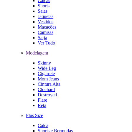
Calças
Shorts
Saias
Jaquetas
Vestidos
Macacões
Camisas
Sarja
Ver Tudo
Modelagem
Skinny
Wide Leg
Cigarrete
Mom Jeans
Cintura Alta
Clochard
Destroyed
Flare
Reta
Plus Size
Calça
Shorts e Bermudas