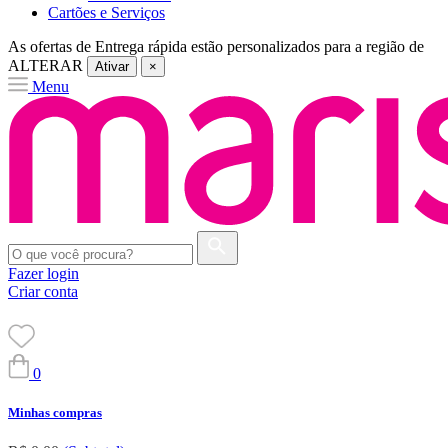
Cartões e Serviços
As ofertas de
Entrega rápida
estão personalizados para a região de
ALTERAR
Ativar
×
Menu
Fazer login
Criar conta
0
Minhas compras