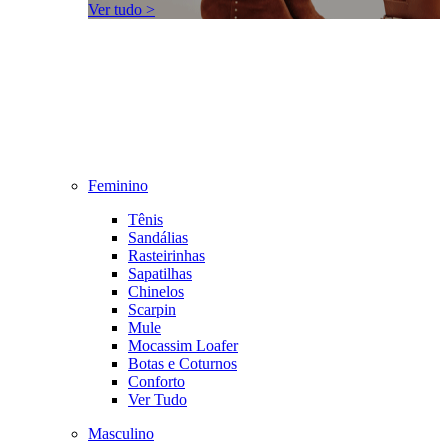
Ver tudo >
Feminino
Tênis
Sandálias
Rasteirinhas
Sapatilhas
Chinelos
Scarpin
Mule
Mocassim Loafer
Botas e Coturnos
Conforto
Ver Tudo
Masculino