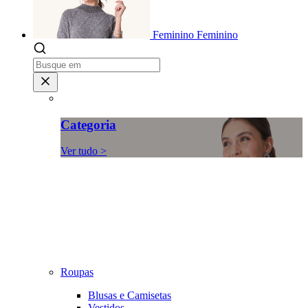
Feminino
Feminino
Categoria
Ver tudo >
Roupas
Blusas e Camisetas
Vestidos