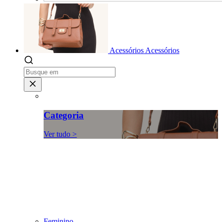
Acessórios
Acessórios
Categoria
Ver tudo >
Feminino