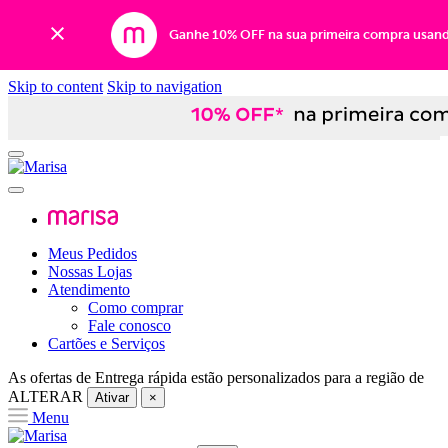
Ganhe 10% OFF na sua primeira compra usan
Skip to content
Skip to navigation
Meus Pedidos
Nossas Lojas
Atendimento
Como comprar
Fale conosco
Cartões e Serviços
As ofertas de
Entrega rápida
estão personalizados para a região de
ALTERAR
Ativar
×
Menu