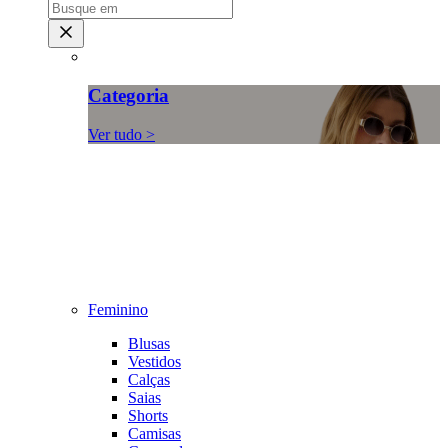
Categoria
Ver tudo >
Feminino
Blusas
Vestidos
Calças
Saias
Shorts
Camisas