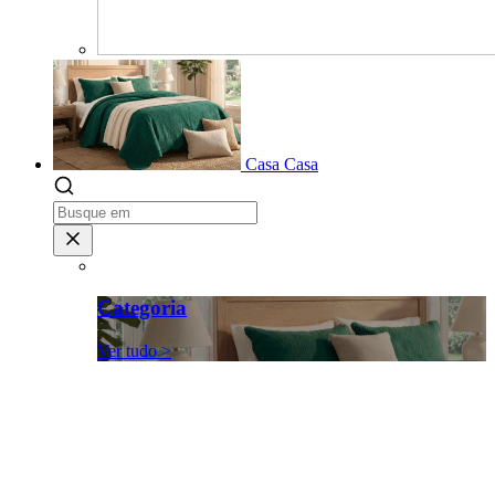
Casa
Casa
Categoria
Ver tudo >