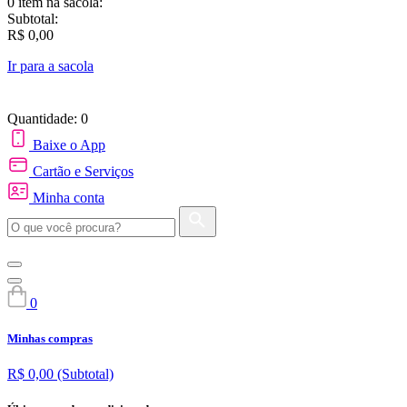
0 item
na sacola:
Subtotal:
R$ 0,00
Ir para a sacola
Quantidade: 0
Baixe o App
Cartão e Serviços
Minha conta
0
Minhas compras
R$ 0,00
(Subtotal)