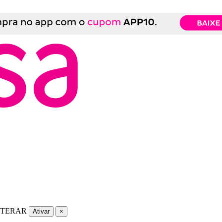
LTERAR
Ativar
×