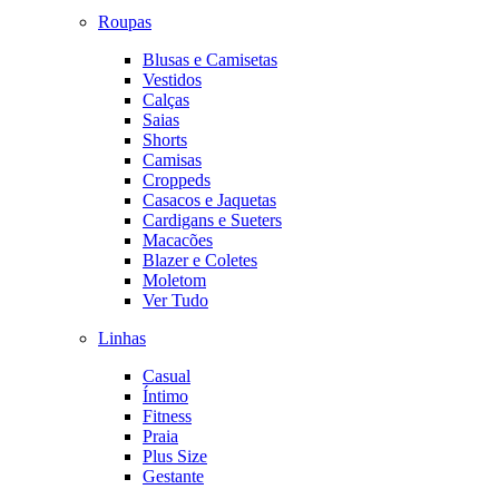
Roupas
Blusas e Camisetas
Vestidos
Calças
Saias
Shorts
Camisas
Croppeds
Casacos e Jaquetas
Cardigans e Sueters
Macacões
Blazer e Coletes
Moletom
Ver Tudo
Linhas
Casual
Íntimo
Fitness
Praia
Plus Size
Gestante