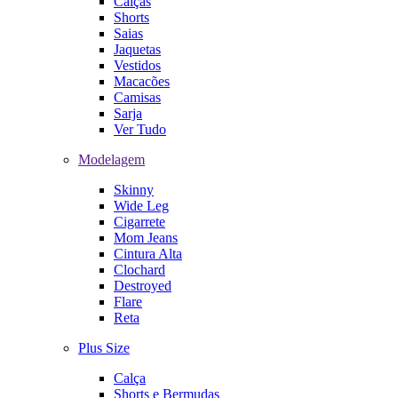
Calças
Shorts
Saias
Jaquetas
Vestidos
Macacões
Camisas
Sarja
Ver Tudo
Modelagem
Skinny
Wide Leg
Cigarrete
Mom Jeans
Cintura Alta
Clochard
Destroyed
Flare
Reta
Plus Size
Calça
Shorts e Bermudas