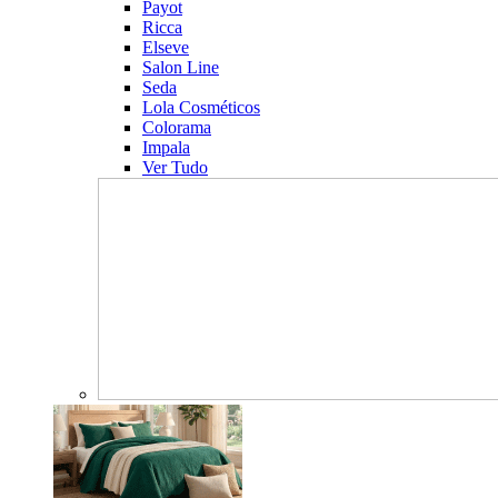
Payot
Ricca
Elseve
Salon Line
Seda
Lola Cosméticos
Colorama
Impala
Ver Tudo