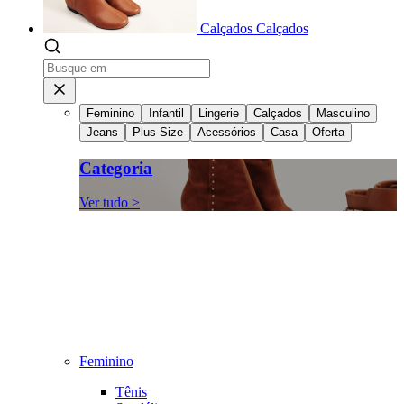
Calçados
Calçados
Feminino
Infantil
Lingerie
Calçados
Masculino
Jeans
Plus Size
Acessórios
Casa
Oferta
Categoria
Ver tudo >
Feminino
Tênis