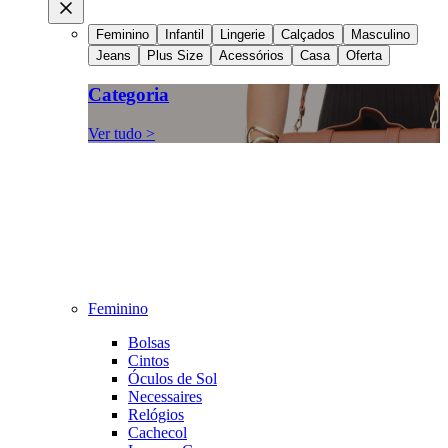
Feminino
Infantil
Lingerie
Calçados
Masculino
Jeans
Plus Size
Acessórios
Casa
Oferta
Categoria
Ver tudo >
Feminino
Bolsas
Cintos
Óculos de Sol
Necessaires
Relógios
Cachecol