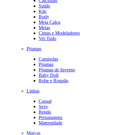
Calcinhas
Sutiãs
Kits
Body
Meia Calça
Meias
Cintas e Modeladores
Ver Tudo
Pijamas
Camisolas
Pijamas
Pijamas de Inverno
Baby Doll
Robe e Roupão
Linhas
Casual
Sexy
Renda
Personagens
Maternidade
Marcas