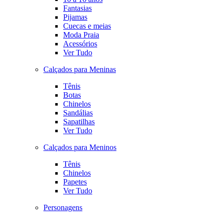
Fantasias
Pijamas
Cuecas e meias
Moda Praia
Acessórios
Ver Tudo
Calçados para Meninas
Tênis
Botas
Chinelos
Sandálias
Sapatilhas
Ver Tudo
Calçados para Meninos
Tênis
Chinelos
Papetes
Ver Tudo
Personagens