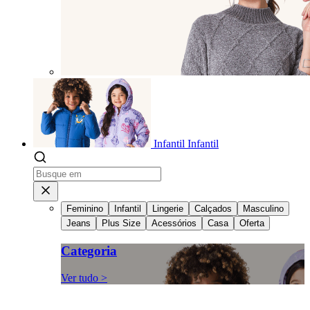
Infantil
Infantil
Feminino
Infantil
Lingerie
Calçados
Masculino
Jeans
Plus Size
Acessórios
Casa
Oferta
Categoria
Ver tudo >