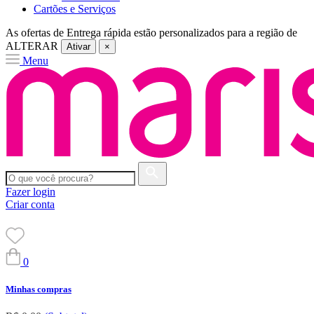
Cartões e Serviços
As ofertas de
Entrega rápida
estão personalizados para a região de
ALTERAR
Ativar
×
Menu
Fazer login
Criar conta
0
Minhas compras