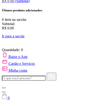
R$ 0,00
(Subtotal)
Últimos produtos adicionados:
0 item
na sacola:
Subtotal:
R$ 0,00
Ir para a sacola
Quantidade: 0
Baixe o App
Cartão e Serviços
Minha conta
0