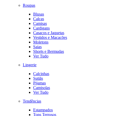
Roupas
Blusas
Calças
Camisas
Cardigans
Casacos e Jaquetas
Vestidos e Macacões
Moletons
Saias
Shorts e Bermudas
Ver Tudo
Lingerie
Calcinhas
Sutiãs
Pijamas
Camisolas
Ver Tudo
Tendências
Estampados
Tons Terrosos