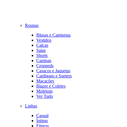
Roupas
Blusas e Camisetas
Vestidos
Calças
Saias
Shorts
Camisas
Croppeds
Casacos e Jaquetas
Cardigans e Sueters
Macacões
Blazer e Coletes
Moletom
Ver Tudo
Linhas
Casual
Íntimo
Fitness