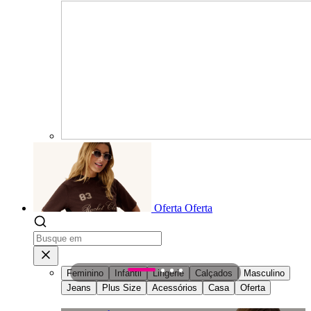
Oferta
Oferta
Feminino
Infantil
Lingerie
Calçados
Masculino
1
2
3
4
Jeans
Plus Size
Acessórios
Casa
Oferta