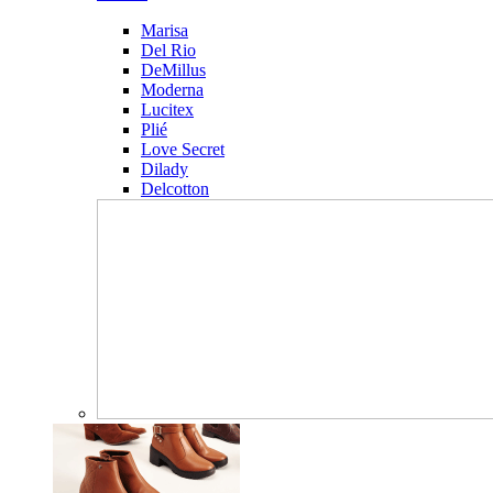
Marisa
Del Rio
DeMillus
Moderna
Lucitex
Plié
Love Secret
Dilady
Delcotton