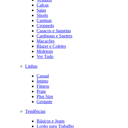
Calças
Saias
Shorts
Camisas
Croppeds
Casacos e Jaquetas
Cardigans e Sueters
Macacões
Blazer e Coletes
Moletom
Ver Tudo
Linhas
Casual
Íntimo
Fitness
Praia
Plus Size
Gestante
Tendências
Básicos e Jeans
Looks para Trabalho