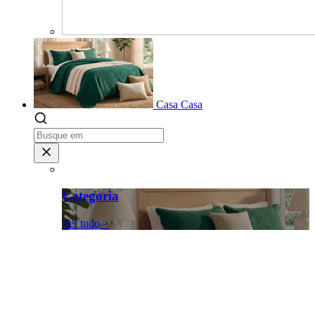
Casa
Casa
Categoria
Ver tudo >