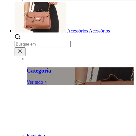
Acessórios
Acessórios
Categoria
Ver tudo >
Feminino