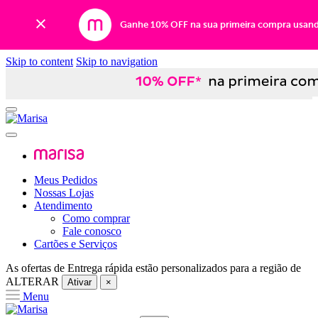
Ganhe 10% OFF na sua primeira compra usan
Skip to content
Skip to navigation
Meus Pedidos
Nossas Lojas
Atendimento
Como comprar
Fale conosco
Cartões e Serviços
As ofertas de
Entrega rápida
estão personalizados para a região de
ALTERAR
Ativar
×
Menu