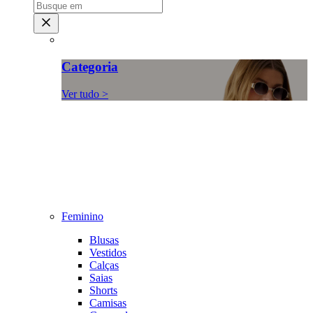
Categoria
Ver tudo >
Feminino
Blusas
Vestidos
Calças
Saias
Shorts
Camisas