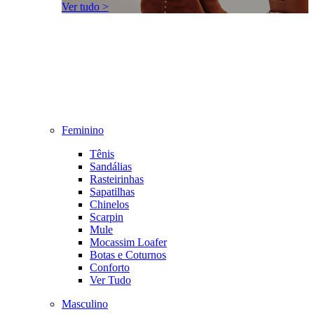
Ver tudo >
Feminino
Tênis
Sandálias
Rasteirinhas
Sapatilhas
Chinelos
Scarpin
Mule
Mocassim Loafer
Botas e Coturnos
Conforto
Ver Tudo
Masculino