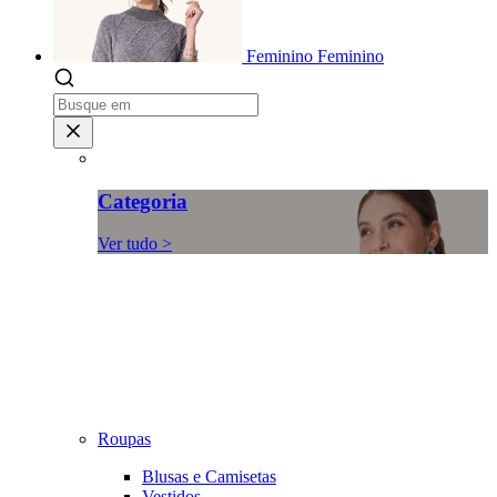
Feminino
Feminino
Categoria
Ver tudo >
Roupas
Blusas e Camisetas
Vestidos