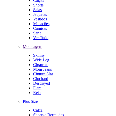
Calças
Shorts
Saias
Jaquetas
Vestidos
Macacões
Camisas
Sarja
Ver Tudo
Modelagem
Skinny
Wide Leg
Cigarrete
Mom Jeans
Cintura Alta
Clochard
Destroyed
Flare
Reta
Plus Size
Calça
Shorts e Bermudas