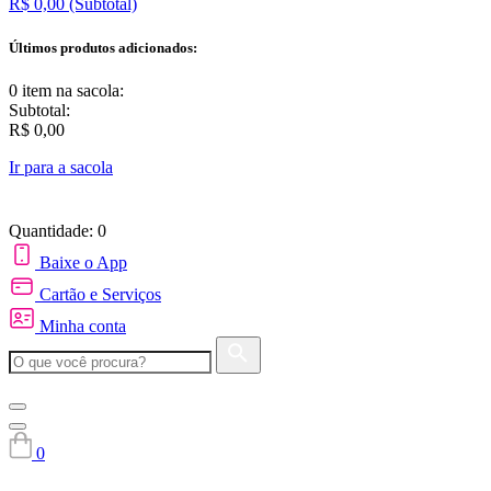
R$ 0,00
(Subtotal)
Últimos produtos adicionados:
0 item
na sacola:
Subtotal:
R$ 0,00
Ir para a sacola
Quantidade: 0
Baixe o App
Cartão e Serviços
Minha conta
0