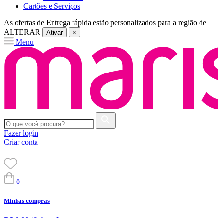
Cartões e Serviços
As ofertas de
Entrega rápida
estão personalizados para a região de
ALTERAR
Ativar
×
Menu
Fazer login
Criar conta
0
Minhas compras