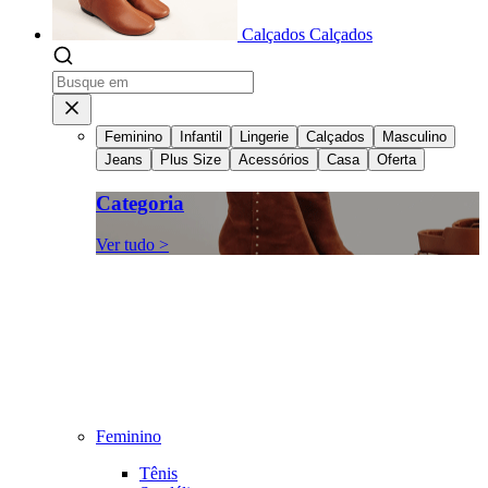
Calçados
Calçados
Feminino
Infantil
Lingerie
Calçados
Masculino
Jeans
Plus Size
Acessórios
Casa
Oferta
Categoria
Ver tudo >
Feminino
Tênis