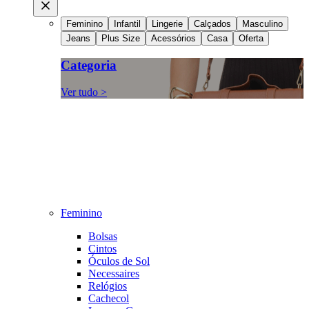
Feminino
Infantil
Lingerie
Calçados
Masculino
Jeans
Plus Size
Acessórios
Casa
Oferta
Categoria
Ver tudo >
Feminino
Bolsas
Cintos
Óculos de Sol
Necessaires
Relógios
Cachecol