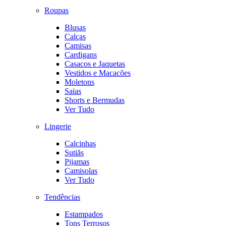
Roupas
Blusas
Calças
Camisas
Cardigans
Casacos e Jaquetas
Vestidos e Macacões
Moletons
Saias
Shorts e Bermudas
Ver Tudo
Lingerie
Calcinhas
Sutiãs
Pijamas
Camisolas
Ver Tudo
Tendências
Estampados
Tons Terrosos