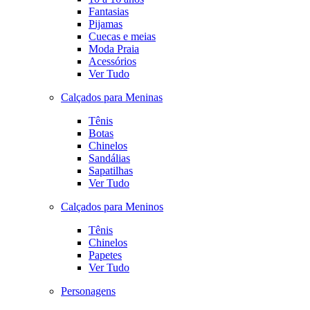
Fantasias
Pijamas
Cuecas e meias
Moda Praia
Acessórios
Ver Tudo
Calçados para Meninas
Tênis
Botas
Chinelos
Sandálias
Sapatilhas
Ver Tudo
Calçados para Meninos
Tênis
Chinelos
Papetes
Ver Tudo
Personagens