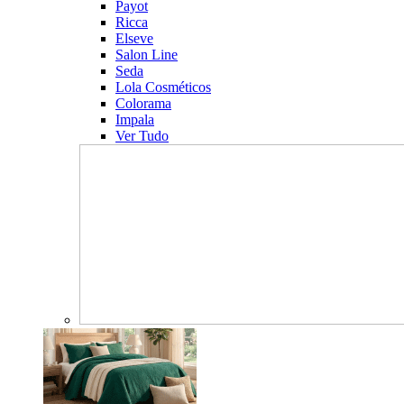
Payot
Ricca
Elseve
Salon Line
Seda
Lola Cosméticos
Colorama
Impala
Ver Tudo