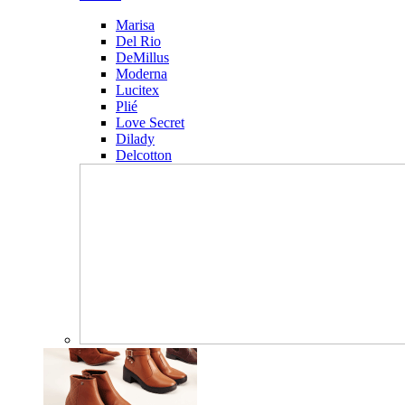
Marisa
Del Rio
DeMillus
Moderna
Lucitex
Plié
Love Secret
Dilady
Delcotton