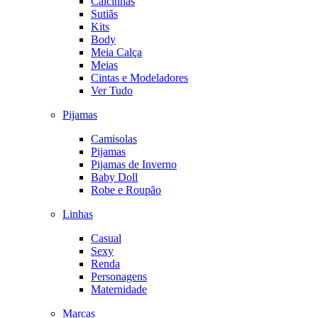
Calcinhas
Sutiãs
Kits
Body
Meia Calça
Meias
Cintas e Modeladores
Ver Tudo
Pijamas
Camisolas
Pijamas
Pijamas de Inverno
Baby Doll
Robe e Roupão
Linhas
Casual
Sexy
Renda
Personagens
Maternidade
Marcas