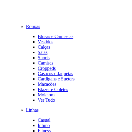
Roupas
Blusas e Camisetas
Vestidos
Calças
Saias
Shorts
Camisas
Croppeds
Casacos e Jaquetas
Cardigans e Sueters
Macacões
Blazer e Coletes
Moletom
Ver Tudo
Linhas
Casual
Íntimo
Fitness