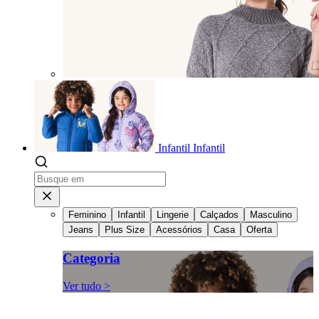
Infantil
Infantil
Feminino
Infantil
Lingerie
Calçados
Masculino
Jeans
Plus Size
Acessórios
Casa
Oferta
Categoria
Ver tudo >