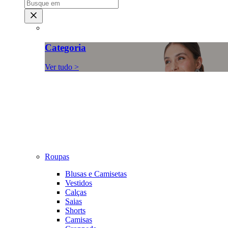
Categoria
Ver tudo >
Roupas
Blusas e Camisetas
Vestidos
Calças
Saias
Shorts
Camisas