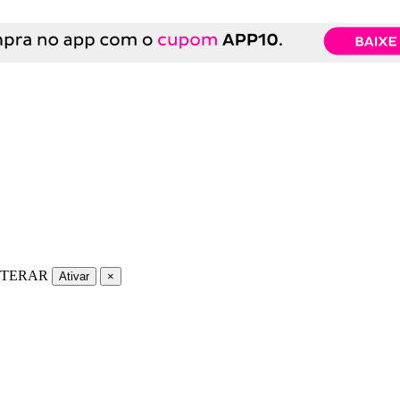
LTERAR
Ativar
×