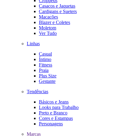
Croppeds
Casacos e Jaquetas
Cardigans e Sueters
Macacões
Blazer e Coletes
Moletom
Ver Tudo
Linhas
Casual
Íntimo
Fitness
Praia
Plus Size
Gestante
Tendências
Básicos e Jeans
Looks para Trabalho
Preto e Branco
Cores e Estampas
Personagens
Marcas