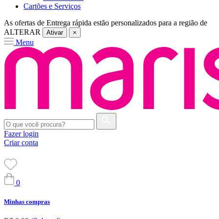
Cartões e Serviços
As ofertas de
Entrega rápida
estão personalizados para a região de
ALTERAR
Ativar
×
Menu
Fazer login
Criar conta
0
Minhas compras