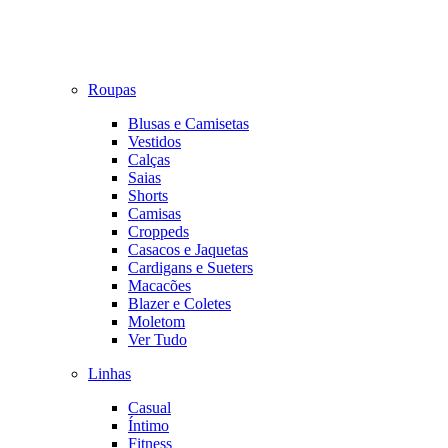
Roupas
Blusas e Camisetas
Vestidos
Calças
Saias
Shorts
Camisas
Croppeds
Casacos e Jaquetas
Cardigans e Sueters
Macacões
Blazer e Coletes
Moletom
Ver Tudo
Linhas
Casual
Íntimo
Fitness