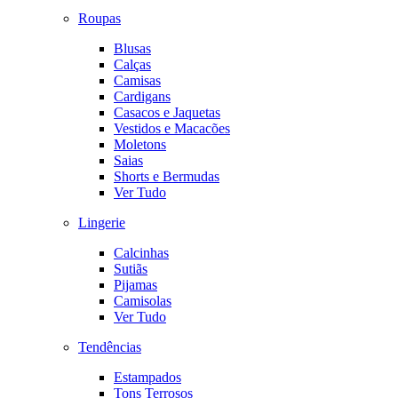
Roupas
Blusas
Calças
Camisas
Cardigans
Casacos e Jaquetas
Vestidos e Macacões
Moletons
Saias
Shorts e Bermudas
Ver Tudo
Lingerie
Calcinhas
Sutiãs
Pijamas
Camisolas
Ver Tudo
Tendências
Estampados
Tons Terrosos