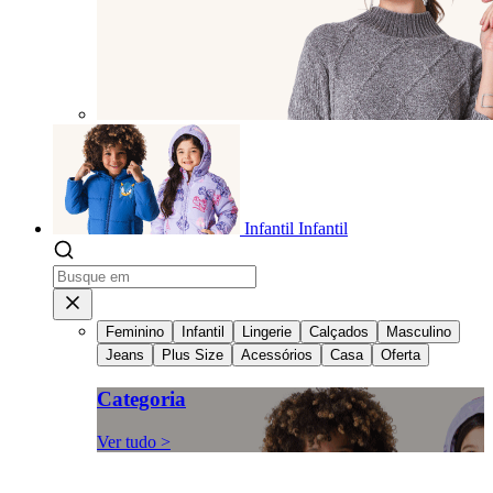
Infantil
Infantil
Feminino
Infantil
Lingerie
Calçados
Masculino
Jeans
Plus Size
Acessórios
Casa
Oferta
Categoria
Ver tudo >