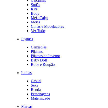
Calcinhas
Sutiãs
Kits
Body
Meia Calça
Meias
Cintas e Modeladores
Ver Tudo
Pijamas
Camisolas
Pijamas
Pijamas de Inverno
Baby Doll
Robe e Roupão
Linhas
Casual
Sexy
Renda
Personagens
Maternidade
Marcas