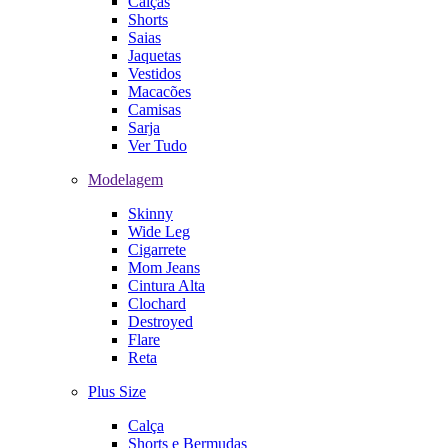
Calças
Shorts
Saias
Jaquetas
Vestidos
Macacões
Camisas
Sarja
Ver Tudo
Modelagem
Skinny
Wide Leg
Cigarrete
Mom Jeans
Cintura Alta
Clochard
Destroyed
Flare
Reta
Plus Size
Calça
Shorts e Bermudas