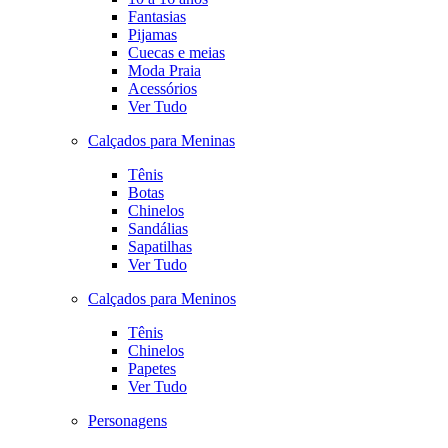
Fantasias
Pijamas
Cuecas e meias
Moda Praia
Acessórios
Ver Tudo
Calçados para Meninas
Tênis
Botas
Chinelos
Sandálias
Sapatilhas
Ver Tudo
Calçados para Meninos
Tênis
Chinelos
Papetes
Ver Tudo
Personagens