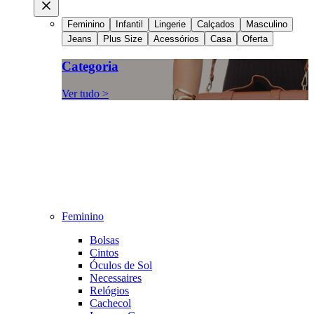
Feminino
Infantil
Lingerie
Calçados
Masculino
Jeans
Plus Size
Acessórios
Casa
Oferta
Categoria
Ver tudo >
Feminino
Bolsas
Cintos
Óculos de Sol
Necessaires
Relógios
Cachecol