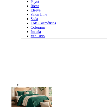
Payot
Ricca
Elseve
Salon Line
Seda
Lola Cosméticos
Colorama
Impala
Ver Tudo