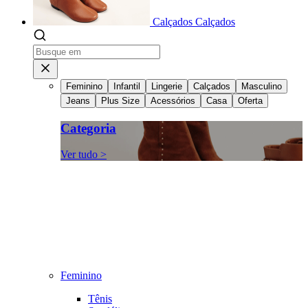
Calçados
Calçados
Feminino
Infantil
Lingerie
Calçados
Masculino
Jeans
Plus Size
Acessórios
Casa
Oferta
Categoria
Ver tudo >
Feminino
Tênis