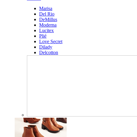
Marisa
Del Rio
DeMillus
Moderna
Lucitex
Plié
Love Secret
Dilady
Delcotton