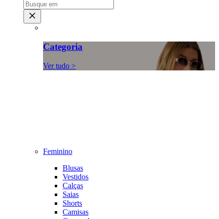
Categoria
Ver tudo >
Feminino
Blusas
Vestidos
Calças
Saias
Shorts
Camisas