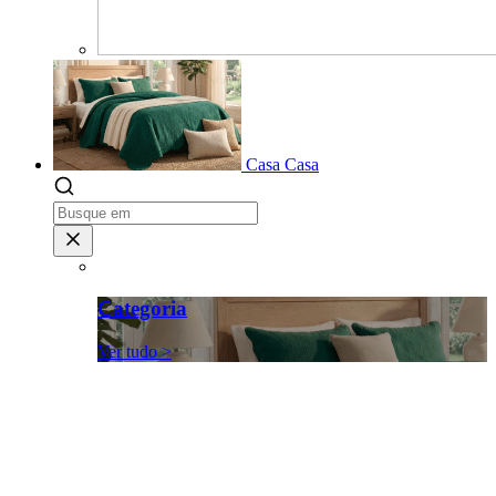
Casa
Casa
Categoria
Ver tudo >