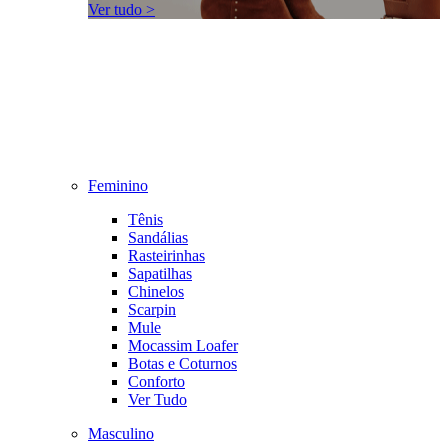
Ver tudo >
Feminino
Tênis
Sandálias
Rasteirinhas
Sapatilhas
Chinelos
Scarpin
Mule
Mocassim Loafer
Botas e Coturnos
Conforto
Ver Tudo
Masculino