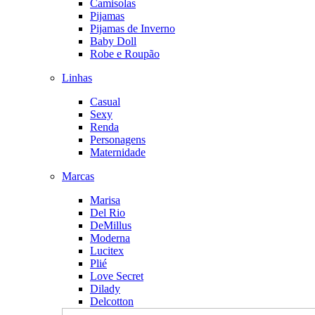
Camisolas
Pijamas
Pijamas de Inverno
Baby Doll
Robe e Roupão
Linhas
Casual
Sexy
Renda
Personagens
Maternidade
Marcas
Marisa
Del Rio
DeMillus
Moderna
Lucitex
Plié
Love Secret
Dilady
Delcotton