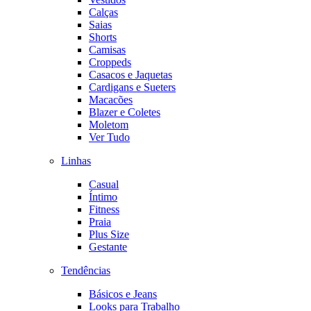
Calças
Saias
Shorts
Camisas
Croppeds
Casacos e Jaquetas
Cardigans e Sueters
Macacões
Blazer e Coletes
Moletom
Ver Tudo
Linhas
Casual
Íntimo
Fitness
Praia
Plus Size
Gestante
Tendências
Básicos e Jeans
Looks para Trabalho