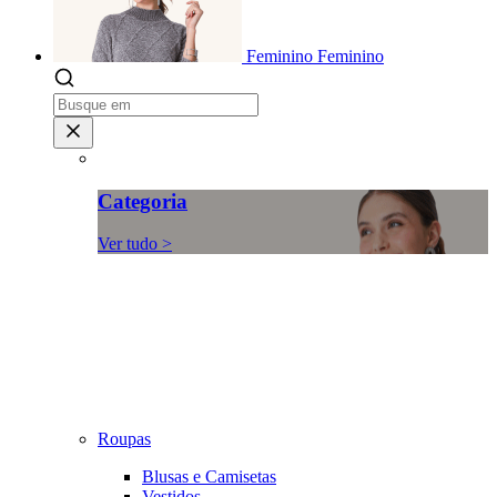
Feminino
Feminino
Categoria
Ver tudo >
Roupas
Blusas e Camisetas
Vestidos