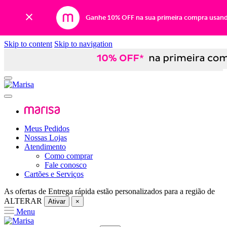
Ganhe 10% OFF na sua primeira compra usan
Skip to content
Skip to navigation
Meus Pedidos
Nossas Lojas
Atendimento
Como comprar
Fale conosco
Cartões e Serviços
As ofertas de
Entrega rápida
estão personalizados para a região de
ALTERAR
Ativar
×
Menu