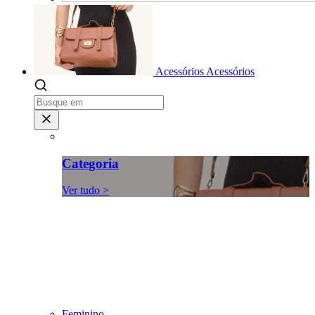
Acessórios
Acessórios
Categoria
Ver tudo >
Feminino