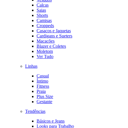
Calças
Saias
Shorts
Camisas
Croppeds
Casacos e Jaquetas
Cardigans e Sueters
Macacões
Blazer e Coletes
Moletom
Ver Tudo
Linhas
Casual
Íntimo
Fitness
Praia
Plus Size
Gestante
Tendências
Básicos e Jeans
Looks para Trabalho