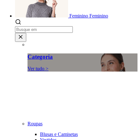
Feminino
Feminino
Categoria
Ver tudo >
Roupas
Blusas e Camisetas
Vestidos