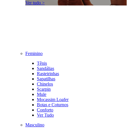
Ver tudo >
Feminino
Tênis
Sandálias
Rasteirinhas
Sapatilhas
Chinelos
Scarpin
Mule
Mocassim Loafer
Botas e Coturnos
Conforto
Ver Tudo
Masculino