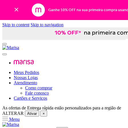
Ganhe 10% OFF na sua primeira compra usan
Skip to content
Skip to navigation
Meus Pedidos
Nossas Lojas
Atendimento
Como comprar
Fale conosco
Cartões e Serviços
As ofertas de
Entrega rápida
estão personalizados para a região de
ALTERAR
Ativar
×
Menu