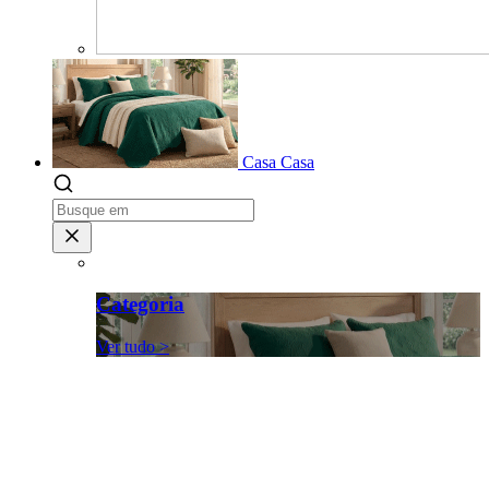
Casa
Casa
Categoria
Ver tudo >