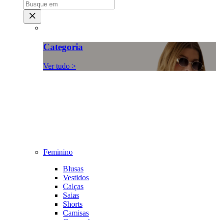
Categoria
Ver tudo >
Feminino
Blusas
Vestidos
Calças
Saias
Shorts
Camisas