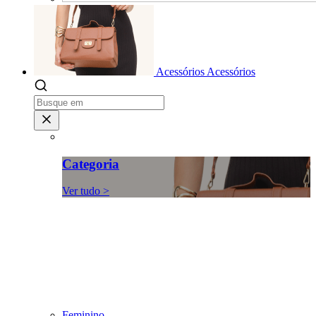
Acessórios
Acessórios
Categoria
Ver tudo >
Feminino