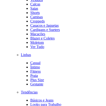
Calças
Saias
Shorts
Camisas
Croppeds
Casacos e Jaquetas
Cardigans e Sueters
Macacões
Blazer e Coletes
Moletom
Ver Tudo
Linhas
Casual
Íntimo
Fitness
Praia
Plus Size
Gestante
Tendências
Básicos e Jeans
Looks para Trabalho