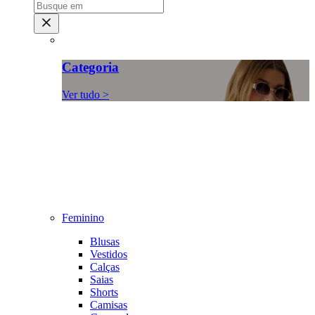
Categoria
Ver tudo >
Feminino
Blusas
Vestidos
Calças
Saias
Shorts
Camisas