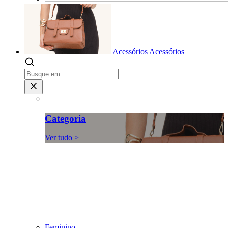
Acessórios
Acessórios
Categoria
Ver tudo >
Feminino