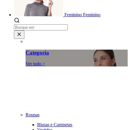
Feminino
Feminino
Categoria
Ver tudo >
Roupas
Blusas e Camisetas
Vestidos