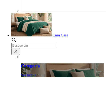
Casa
Casa
Categoria
Ver tudo >