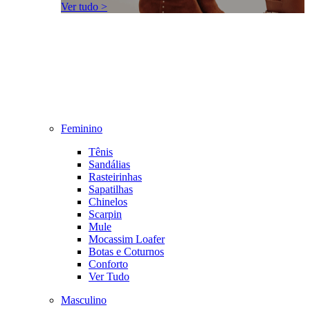
Ver tudo >
Feminino
Tênis
Sandálias
Rasteirinhas
Sapatilhas
Chinelos
Scarpin
Mule
Mocassim Loafer
Botas e Coturnos
Conforto
Ver Tudo
Masculino