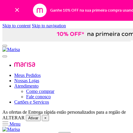
Ganhe 10% OFF na sua primeira compra usan
Skip to content
Skip to navigation
Meus Pedidos
Nossas Lojas
Atendimento
Como comprar
Fale conosco
Cartões e Serviços
As ofertas de
Entrega rápida
estão personalizados para a região de
ALTERAR
Ativar
×
Menu