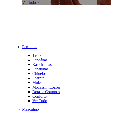
Ver tudo >
Feminino
Tênis
Sandálias
Rasteirinhas
Sapatilhas
Chinelos
Scarpin
Mule
Mocassim Loafer
Botas e Coturnos
Conforto
Ver Tudo
Masculino