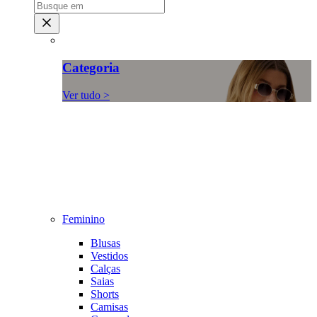
Categoria
Ver tudo >
Feminino
Blusas
Vestidos
Calças
Saias
Shorts
Camisas