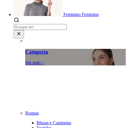
Feminino
Feminino
Categoria
Ver tudo >
Roupas
Blusas e Camisetas
Vestidos