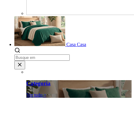
Casa
Casa
Categoria
Ver tudo >