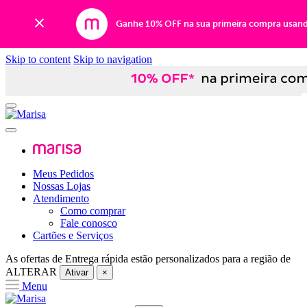
Ganhe 10% OFF na sua primeira compra usan
Skip to content
Skip to navigation
Meus Pedidos
Nossas Lojas
Atendimento
Como comprar
Fale conosco
Cartões e Serviços
As ofertas de
Entrega rápida
estão personalizados para a região de
ALTERAR
Ativar
×
Menu