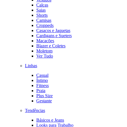
Calças
Saias
Shorts
Camisas
Croppeds
Casacos e Jaquetas
Cardigans e Sueters
Macacões
Blazer e Coletes
Moletom
Ver Tudo
Linhas
Casual
Íntimo
Fitness
Praia
Plus Size
Gestante
Tendências
Básicos e Jeans
Looks para Trabalho