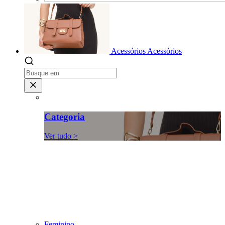
Acessórios
Acessórios
Categoria
Ver tudo >
Feminino