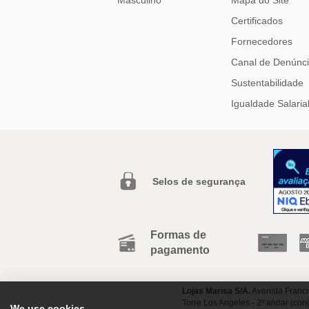
Certificados
Fornecedores
Canal de Denúnc
Sustentabilidade
Igualdade Salaria
Selos de segurança
Formas de
pagamento
Lojas Marisa S/A.
Avenida Franci
Torre Los Angeles - 2º andar (con
We use cookies