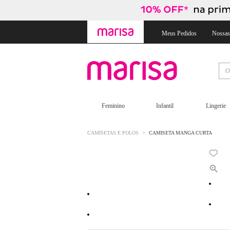
Skip
Skip
to
to
content
navigation
Meus Pedidos
Nossas
Feminino
Infantil
Lingerie
CAMISETAS E POLOS
CAMISETA MANGA CURTA