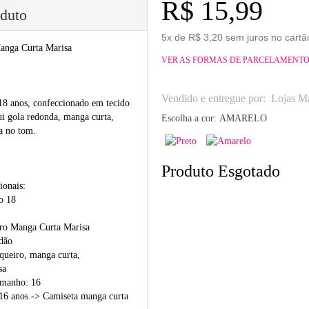
R$ 15,99
oduto
5x de R$ 3,20 sem juros no cartã
Manga Curta Marisa
VER AS FORMAS DE PARCELAMENT
Vendido e entregue por:
Lojas Ma
 18 anos, confeccionado em tecido
ui gola redonda, manga curta,
Escolha a cor:
AMARELO
a no tom.
Produto Esgotado
ionais:
o 18
iro Manga Curta Marisa
odão
queiro, manga curta,
sa
amanho: 16
16 anos -> Camiseta manga curta