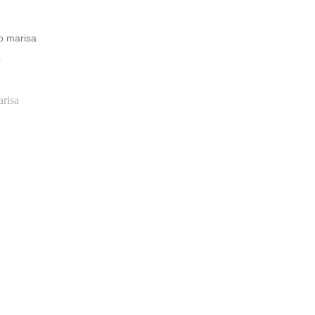
o marisa
O
risa