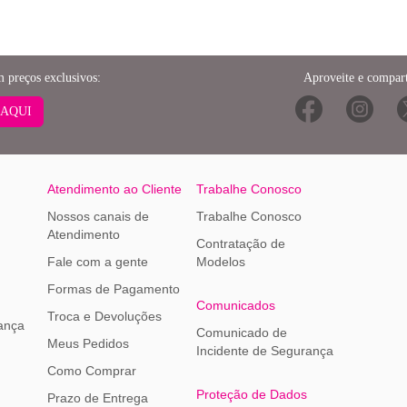
m preços exclusivos:
Aproveite e compart
 AQUI
Atendimento ao Cliente
Trabalhe Conosco
Nossos canais de
Trabalhe Conosco
Atendimento
Contratação de
Fale com a gente
Modelos
Formas de Pagamento
Comunicados
Troca e Devoluções
ança
Comunicado de
Meus Pedidos
Incidente de Segurança
Como Comprar
Proteção de Dados
Prazo de Entrega