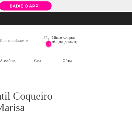
Minhas compras
Entre ou cadastre-se
R$ 0,00
(Subtotal)
0
Acessórios
Casa
Oferta
til Coqueiro
Marisa