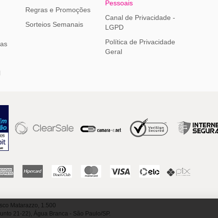
Pessoais
Regras e Promoções
Canal de Privacidade -
Sorteios Semanais
LGPD
Política de Privacidade
ias
Geral
l
sco Matarazzo, 1.500
junto 21-22), Água Branca - São Paulo/SP.