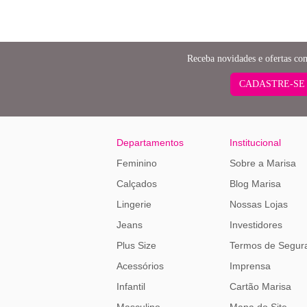
Receba novidades e ofertas co
CADASTRE-SE
Departamentos
Institucional
Feminino
Sobre a Marisa
Calçados
Blog Marisa
Lingerie
Nossas Lojas
Jeans
Investidores
Plus Size
Termos de Segur
Acessórios
Imprensa
Infantil
Cartão Marisa
Masculino
Mapa do Site