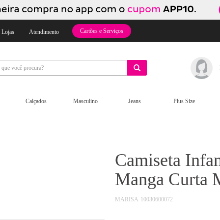
Cartões e Serviços
 Lojas
Atendimento
Calçados
Masculino
Jeans
Plus Size
Camiseta Infan
Manga Curta 
MARISA
10030600072