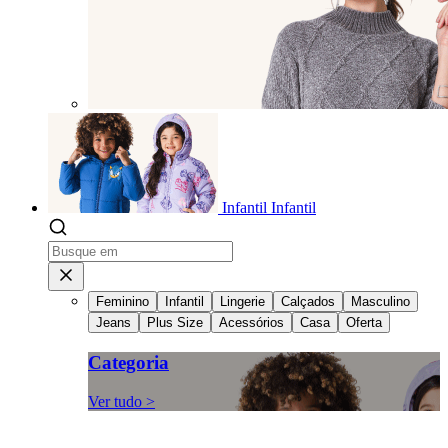
Infantil
Infantil
Feminino
Infantil
Lingerie
Calçados
Masculino
Jeans
Plus Size
Acessórios
Casa
Oferta
Categoria
Ver tudo >