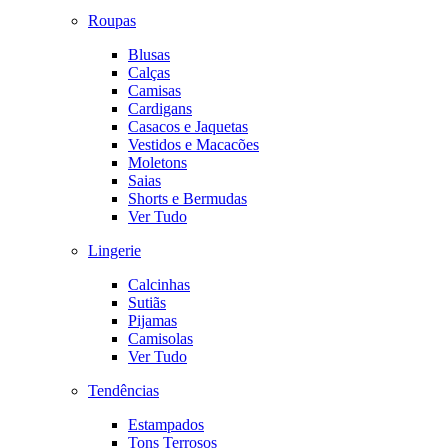
Roupas
Blusas
Calças
Camisas
Cardigans
Casacos e Jaquetas
Vestidos e Macacões
Moletons
Saias
Shorts e Bermudas
Ver Tudo
Lingerie
Calcinhas
Sutiãs
Pijamas
Camisolas
Ver Tudo
Tendências
Estampados
Tons Terrosos