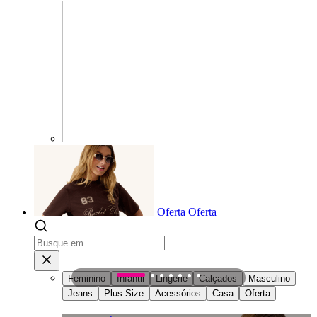
Oferta
Oferta
Feminino
Infantil
Lingerie
Calçados
Masculino
1
2
3
4
5
6
7
Jeans
Plus Size
Acessórios
Casa
Oferta