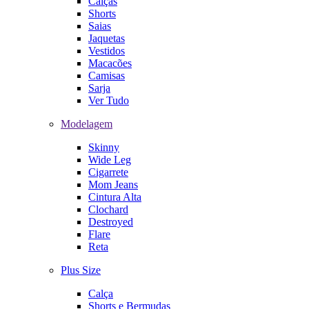
Calças
Shorts
Saias
Jaquetas
Vestidos
Macacões
Camisas
Sarja
Ver Tudo
Modelagem
Skinny
Wide Leg
Cigarrete
Mom Jeans
Cintura Alta
Clochard
Destroyed
Flare
Reta
Plus Size
Calça
Shorts e Bermudas