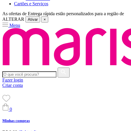
Cartões e Serviços
As ofertas de
Entrega rápida
estão personalizados para a região de
ALTERAR
Ativar
×
Menu
Fazer login
Criar conta
0
Minhas compras