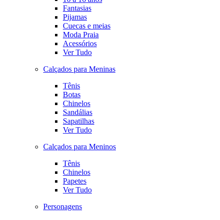
Fantasias
Pijamas
Cuecas e meias
Moda Praia
Acessórios
Ver Tudo
Calçados para Meninas
Tênis
Botas
Chinelos
Sandálias
Sapatilhas
Ver Tudo
Calçados para Meninos
Tênis
Chinelos
Papetes
Ver Tudo
Personagens