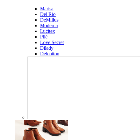
Marisa
Del Rio
DeMillus
Moderna
Lucitex
Plié
Love Secret
Dilady
Delcotton