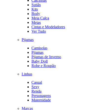
Calcinhas
Sutiãs
Kits
Body
Meia Calça
Meias
Cintas e Modeladores
Ver Tudo
Pijamas
Camisolas
Pijamas
Pijamas de Inverno
Baby Doll
Robe e Roupão
Linhas
Casual
Sexy
Renda
Personagens
Maternidade
Marcas