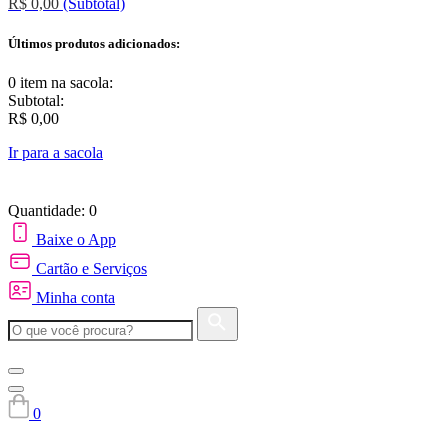
R$ 0,00
(Subtotal)
Últimos produtos adicionados:
0 item
na sacola:
Subtotal:
R$ 0,00
Ir para a sacola
Quantidade: 0
Baixe o App
Cartão e Serviços
Minha conta
0