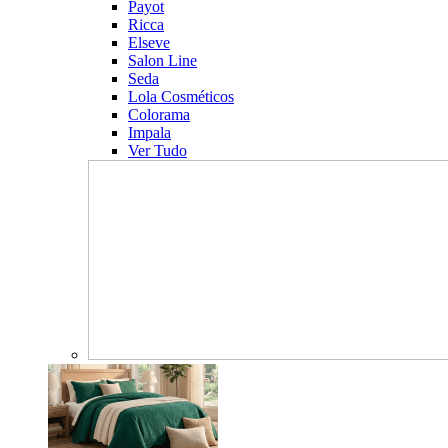
Payot
Ricca
Elseve
Salon Line
Seda
Lola Cosméticos
Colorama
Impala
Ver Tudo