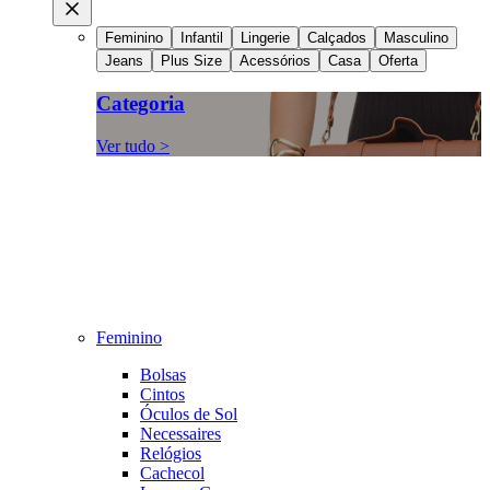
Feminino
Infantil
Lingerie
Calçados
Masculino
Jeans
Plus Size
Acessórios
Casa
Oferta
Categoria
Ver tudo >
Feminino
Bolsas
Cintos
Óculos de Sol
Necessaires
Relógios
Cachecol