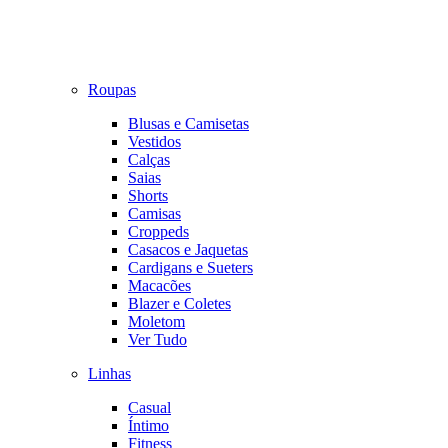
Roupas
Blusas e Camisetas
Vestidos
Calças
Saias
Shorts
Camisas
Croppeds
Casacos e Jaquetas
Cardigans e Sueters
Macacões
Blazer e Coletes
Moletom
Ver Tudo
Linhas
Casual
Íntimo
Fitness