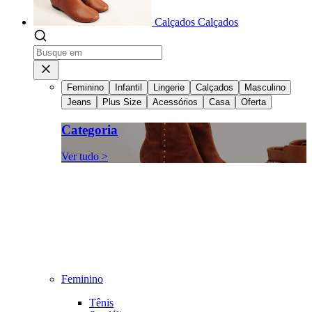
Calçados
Calçados
Feminino
Infantil
Lingerie
Calçados
Masculino
Jeans
Plus Size
Acessórios
Casa
Oferta
Categoria
Ver tudo >
Feminino
Tênis