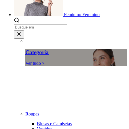
Feminino
Feminino
Categoria
Ver tudo >
Roupas
Blusas e Camisetas
Vestidos