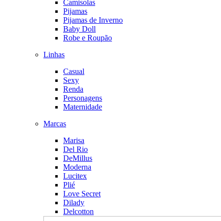
Camisolas
Pijamas
Pijamas de Inverno
Baby Doll
Robe e Roupão
Linhas
Casual
Sexy
Renda
Personagens
Maternidade
Marcas
Marisa
Del Rio
DeMillus
Moderna
Lucitex
Plié
Love Secret
Dilady
Delcotton