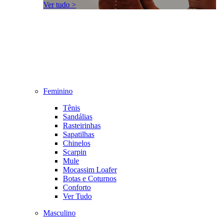
Ver tudo >
Feminino
Tênis
Sandálias
Rasteirinhas
Sapatilhas
Chinelos
Scarpin
Mule
Mocassim Loafer
Botas e Coturnos
Conforto
Ver Tudo
Masculino