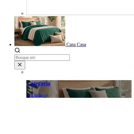
Casa
Casa
Categoria
Ver tudo >