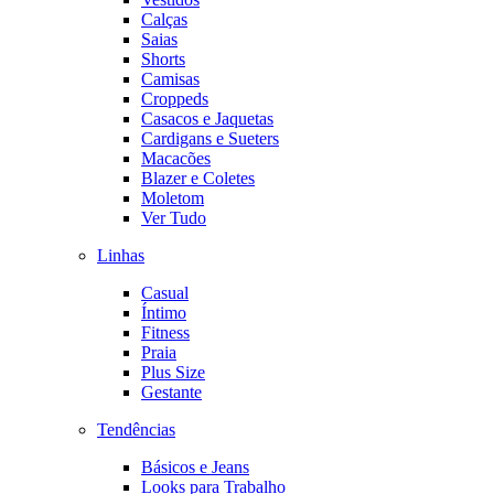
Calças
Saias
Shorts
Camisas
Croppeds
Casacos e Jaquetas
Cardigans e Sueters
Macacões
Blazer e Coletes
Moletom
Ver Tudo
Linhas
Casual
Íntimo
Fitness
Praia
Plus Size
Gestante
Tendências
Básicos e Jeans
Looks para Trabalho