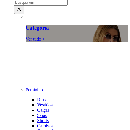
Categoria
Ver tudo >
Feminino
Blusas
Vestidos
Calças
Saias
Shorts
Camisas