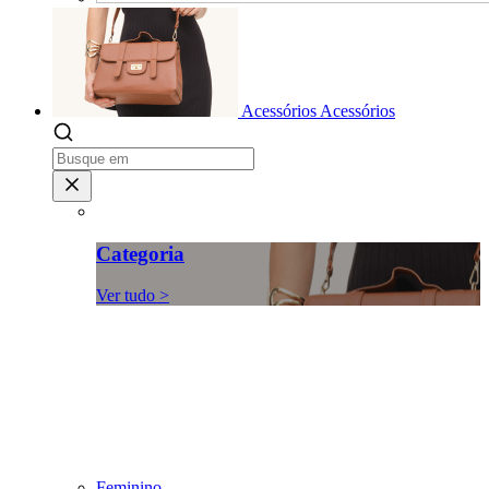
Acessórios
Acessórios
Categoria
Ver tudo >
Feminino