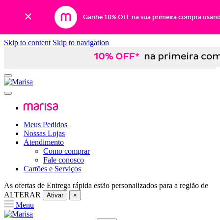
Ganhe 10% OFF na sua primeira compra usan
Skip to content
Skip to navigation
Meus Pedidos
Nossas Lojas
Atendimento
Como comprar
Fale conosco
Cartões e Serviços
As ofertas de
Entrega rápida
estão personalizados para a região de
ALTERAR
Ativar
×
Menu