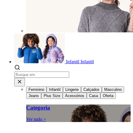
Infantil
Infantil
Feminino
Infantil
Lingerie
Calçados
Masculino
Jeans
Plus Size
Acessórios
Casa
Oferta
Categoria
Ver tudo >