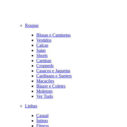
Roupas
Blusas e Camisetas
Vestidos
Calças
Saias
Shorts
Camisas
Croppeds
Casacos e Jaquetas
Cardigans e Sueters
Macacões
Blazer e Coletes
Moletom
Ver Tudo
Linhas
Casual
Íntimo
Fitness