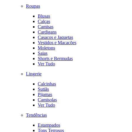
Roupas
Blusas
Calças
Camisas
Cardigans
Casacos e Jaquetas
Vestidos e Macacões
Moletons
Saias
Shorts e Bermudas
Ver Tudo
Lingerie
Calcinhas
Sutiãs
Pijamas
Camisolas
Ver Tudo
Tendências
Estampados
Tons Terrosos