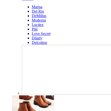
Marisa
Del Rio
DeMillus
Moderna
Lucitex
Plié
Love Secret
Dilady
Delcotton