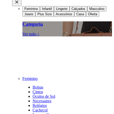
Feminino
Infantil
Lingerie
Calçados
Masculino
Jeans
Plus Size
Acessórios
Casa
Oferta
Categoria
Ver tudo >
Feminino
Bolsas
Cintos
Óculos de Sol
Necessaires
Relógios
Cachecol