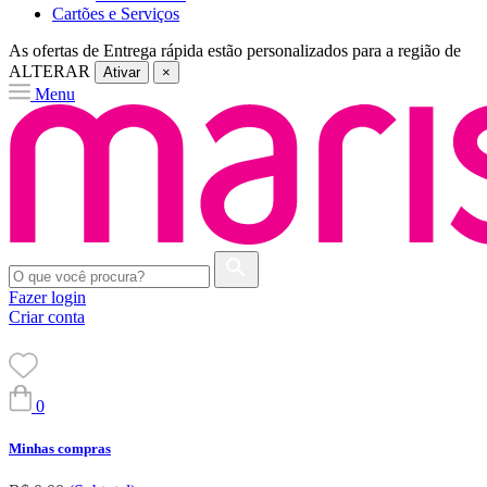
Cartões e Serviços
As ofertas de
Entrega rápida
estão personalizados para a região de
ALTERAR
Ativar
×
Menu
Fazer login
Criar conta
0
Minhas compras