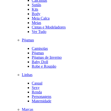
Calcinhas
Sutiãs
Kits
Body
Meia Calça
Meias
Cintas e Modeladores
Ver Tudo
Pijamas
Camisolas
Pijamas
Pijamas de Inverno
Baby Doll
Robe e Roupão
Linhas
Casual
Sexy
Renda
Personagens
Maternidade
Marcas