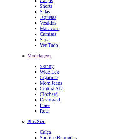
Calças
Shorts
Saias
Jaquetas
Vestidos
Macacões
Camisas
Sarja
Ver Tudo
Modelagem
Skinny
Wide Leg
Cigarrete
Mom Jeans
Cintura Alta
Clochard
Destroyed
Flare
Reta
Plus Size
Calça
Shorts e Bermudas