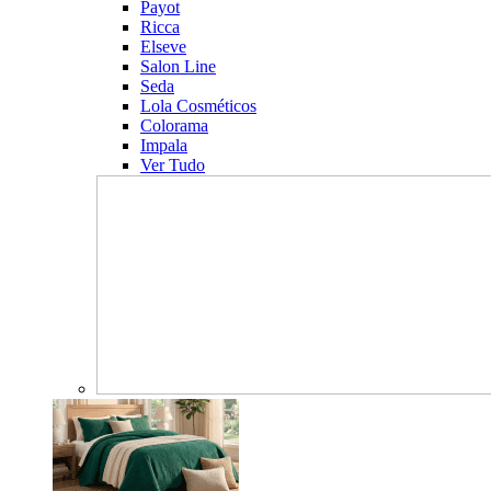
Payot
Ricca
Elseve
Salon Line
Seda
Lola Cosméticos
Colorama
Impala
Ver Tudo