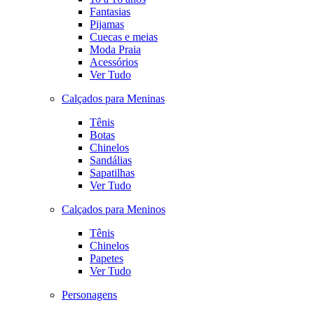
Fantasias
Pijamas
Cuecas e meias
Moda Praia
Acessórios
Ver Tudo
Calçados para Meninas
Tênis
Botas
Chinelos
Sandálias
Sapatilhas
Ver Tudo
Calçados para Meninos
Tênis
Chinelos
Papetes
Ver Tudo
Personagens