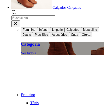
Calçados
Calçados
Feminino
Infantil
Lingerie
Calçados
Masculino
Jeans
Plus Size
Acessórios
Casa
Oferta
Categoria
Ver tudo >
Feminino
Tênis