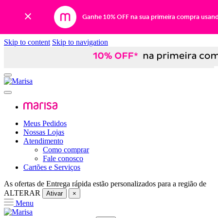
Ganhe 10% OFF na sua primeira compra usan
Skip to content
Skip to navigation
Meus Pedidos
Nossas Lojas
Atendimento
Como comprar
Fale conosco
Cartões e Serviços
As ofertas de
Entrega rápida
estão personalizados para a região de
ALTERAR
Ativar
×
Menu