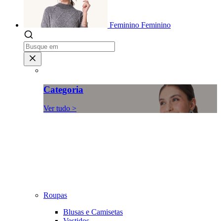
Feminino
Feminino
Categoria
Ver tudo >
Roupas
Blusas e Camisetas
Vestidos