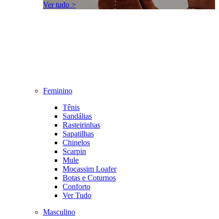
Ver tudo >
Feminino
Tênis
Sandálias
Rasteirinhas
Sapatilhas
Chinelos
Scarpin
Mule
Mocassim Loafer
Botas e Coturnos
Conforto
Ver Tudo
Masculino