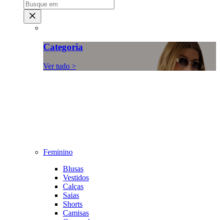
Categoria
Ver tudo >
Feminino
Blusas
Vestidos
Calças
Saias
Shorts
Camisas