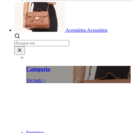
Acessórios
Acessórios
Categoria
Ver tudo >
Feminino