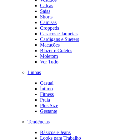
Calças
Saias
Shorts
Camisas
Croppeds
Casacos e Jaquetas
Cardigans e Sueters
Macacões
Blazer e Coletes
Moletom
Ver Tudo
Linhas
Casual
Íntimo
Fitness
Praia
Plus Size
Gestante
Tendências
Básicos e Jeans
Looks para Trabalho