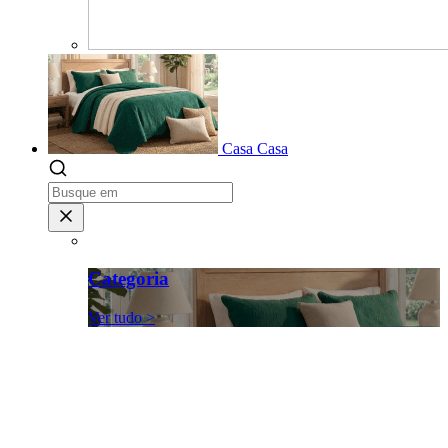
Casa
Casa
Categoria
Ver tudo >