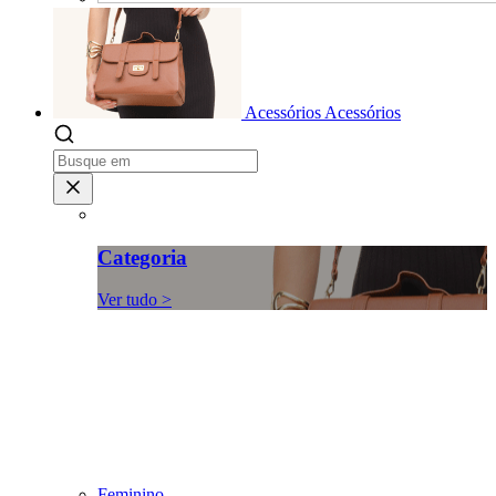
Acessórios
Acessórios
Categoria
Ver tudo >
Feminino