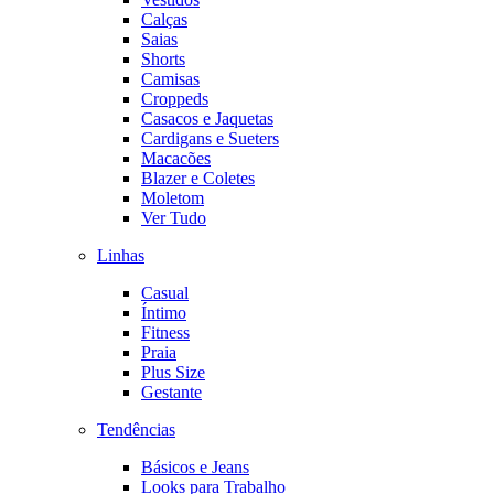
Calças
Saias
Shorts
Camisas
Croppeds
Casacos e Jaquetas
Cardigans e Sueters
Macacões
Blazer e Coletes
Moletom
Ver Tudo
Linhas
Casual
Íntimo
Fitness
Praia
Plus Size
Gestante
Tendências
Básicos e Jeans
Looks para Trabalho