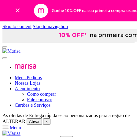
Ganhe 10% OFF na sua primeira compra usan
Skip to content
Skip to navigation
Meus Pedidos
Nossas Lojas
Atendimento
Como comprar
Fale conosco
Cartões e Serviços
As ofertas de
Entrega rápida
estão personalizados para a região de
ALTERAR
Ativar
×
Menu