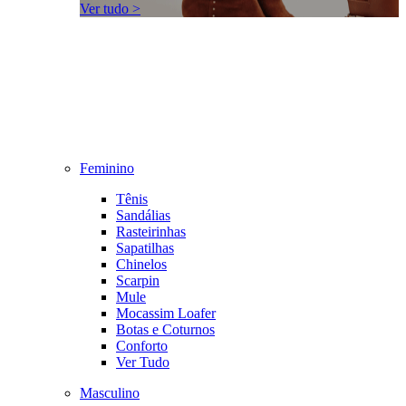
Ver tudo >
Feminino
Tênis
Sandálias
Rasteirinhas
Sapatilhas
Chinelos
Scarpin
Mule
Mocassim Loafer
Botas e Coturnos
Conforto
Ver Tudo
Masculino