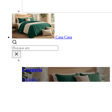
Casa
Casa
Categoria
Ver tudo >