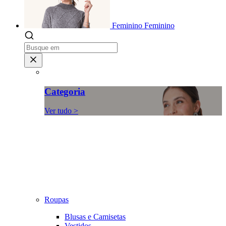
Feminino
Feminino
Categoria
Ver tudo >
Roupas
Blusas e Camisetas
Vestidos