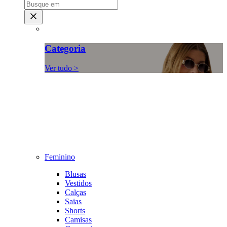
Categoria
Ver tudo >
Feminino
Blusas
Vestidos
Calças
Saias
Shorts
Camisas