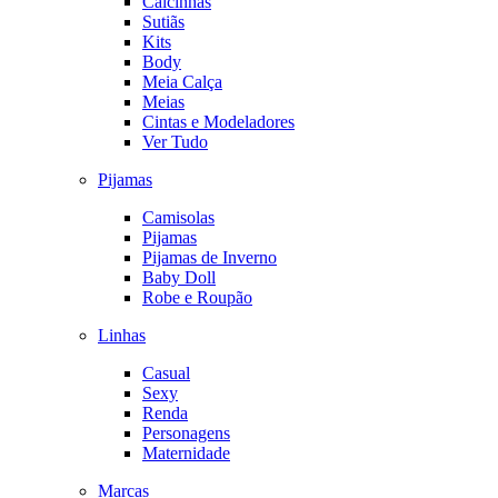
Calcinhas
Sutiãs
Kits
Body
Meia Calça
Meias
Cintas e Modeladores
Ver Tudo
Pijamas
Camisolas
Pijamas
Pijamas de Inverno
Baby Doll
Robe e Roupão
Linhas
Casual
Sexy
Renda
Personagens
Maternidade
Marcas