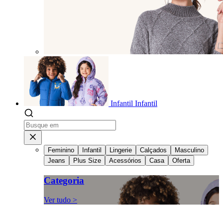
Infantil
Infantil
Feminino
Infantil
Lingerie
Calçados
Masculino
Jeans
Plus Size
Acessórios
Casa
Oferta
Categoria
Ver tudo >