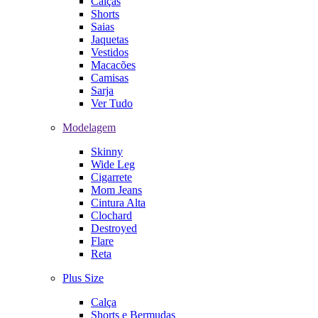
Calças
Shorts
Saias
Jaquetas
Vestidos
Macacões
Camisas
Sarja
Ver Tudo
Modelagem
Skinny
Wide Leg
Cigarrete
Mom Jeans
Cintura Alta
Clochard
Destroyed
Flare
Reta
Plus Size
Calça
Shorts e Bermudas