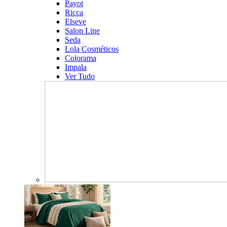
Payot
Ricca
Elseve
Salon Line
Seda
Lola Cosméticos
Colorama
Impala
Ver Tudo