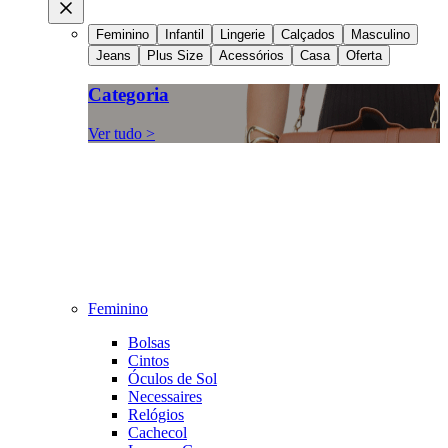
Feminino
Infantil
Lingerie
Calçados
Masculino
Jeans
Plus Size
Acessórios
Casa
Oferta
Categoria
Ver tudo >
Feminino
Bolsas
Cintos
Óculos de Sol
Necessaires
Relógios
Cachecol