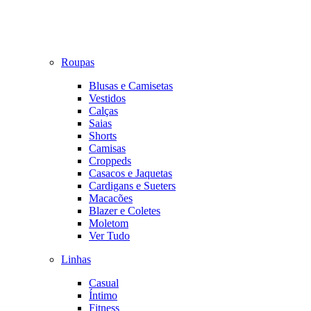
Roupas
Blusas e Camisetas
Vestidos
Calças
Saias
Shorts
Camisas
Croppeds
Casacos e Jaquetas
Cardigans e Sueters
Macacões
Blazer e Coletes
Moletom
Ver Tudo
Linhas
Casual
Íntimo
Fitness