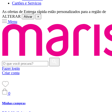
Cartões e Serviços
As ofertas de
Entrega rápida
estão personalizados para a região de
ALTERAR
Ativar
×
Menu
Fazer login
Criar conta
0
Minhas compras