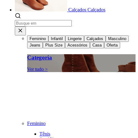
Calçados
Calçados
Feminino
Infantil
Lingerie
Calçados
Masculino
Jeans
Plus Size
Acessórios
Casa
Oferta
Categoria
Ver tudo >
Feminino
Tênis