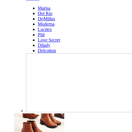
Marisa
Del Rio
DeMillus
Moderna
Lucitex
Plié
Love Secret
Dilady
Delcotton