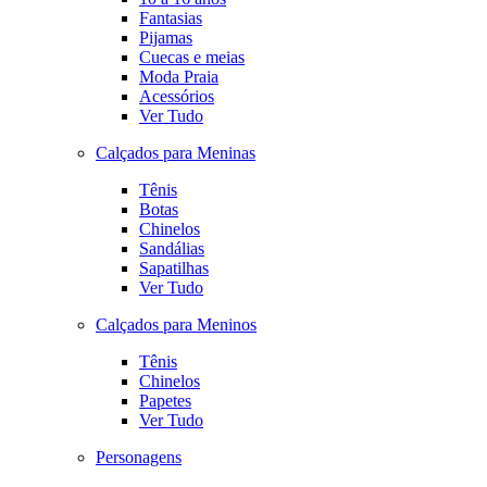
Fantasias
Pijamas
Cuecas e meias
Moda Praia
Acessórios
Ver Tudo
Calçados para Meninas
Tênis
Botas
Chinelos
Sandálias
Sapatilhas
Ver Tudo
Calçados para Meninos
Tênis
Chinelos
Papetes
Ver Tudo
Personagens