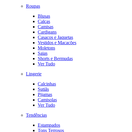
Roupas
Blusas
Calças
Camisas
Cardigans
Casacos e Jaquetas
Vestidos e Macacões
Moletons
Saias
Shorts e Bermudas
Ver Tudo
Lingerie
Calcinhas
Sutiãs
Pijamas
Camisolas
Ver Tudo
Tendências
Estampados
Tons Terrosos